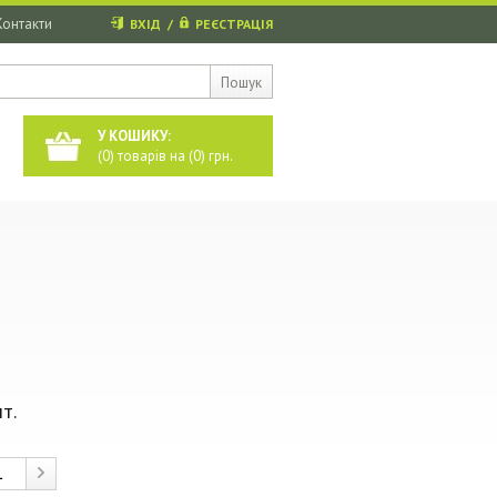
Контакти
ВХІД
/
РЕЄСТРАЦІЯ
Пошук
У КОШИКУ:
(
0
) товарів на (
0
) грн.
т.