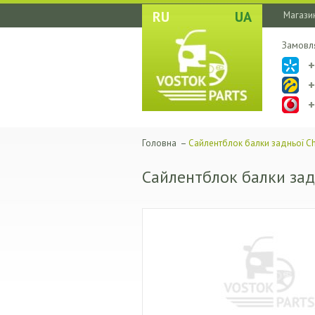
RU
UA
Магазин
Замовл
Головна
–
Сайлентблок балки задньої Ch
Сайлентблок балки зад