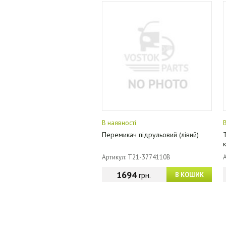
В наявності
Перемикач підрульовий (лівий)
Артикул: T21-3774110B
1694
грн.
В КОШИК