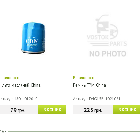
В наявності
В наявності
Фільтр масляний China
Ремінь ГРМ China
Артикул: 480-1012010
Артикул: D4G15B-1021021
79
223
грн.
грн.
В КОШИК
В КОШИК
ТЬ: