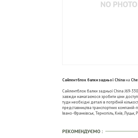
Сайлентблок балки задньої China
на
Che
Сайлентблок балки задньої China J69-3301
завжди намагаємося зробити ціни досту
туди необхідні деталі в потрібній кількос
представництва транспортних компаній-пере
Івано-Франківськ, Тернопіль, Київ, Луцьк,
РЕКОМЕНДУЄМО :