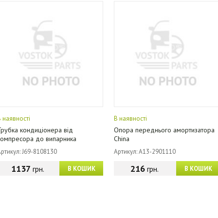
В наявності
В наявності
Трубка кондиціонера від
Опора переднього амортизатора
компресора до випарника
China
Артикул: J69-8108130
Артикул: A13-2901110
1137
216
грн.
грн.
В КОШИК
В КОШИК