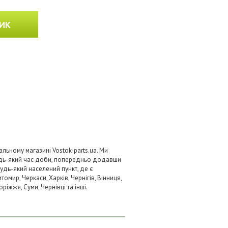
ИК
альному магазині Vostok-parts.ua. Ми
удь-який час доби, попередньо додавши
будь-який населений пункт, де є
омир, Черкаси, Харків, Чернігів, Вінниця,
ріжжя, Суми, Чернівці та інші.