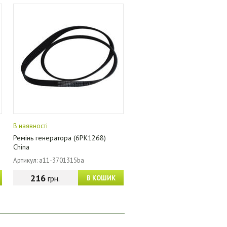
В наявності
Ремінь генератора (6PK1268)
China
Артикул: a11-3701315ba
216
грн.
В КОШИК