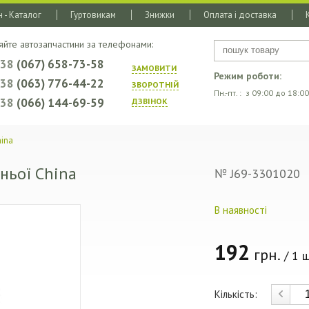
 - Каталог
Гуртовикам
Знижки
Оплата і доставка
яйте автозапчастини за телефонами:
+38
(067) 658-73-58
ЗАМОВИТИ
Режим роботи:
+38
(063) 776-44-22
ЗВОРОТНIЙ
Пн.-пт. : з 09:00 до 18:00
+38
(066) 144-69-59
ДЗВIНОК
ina
ньої China
№ J69-3301020
В наявності
192
грн.
/ 1 ш
Кількість: