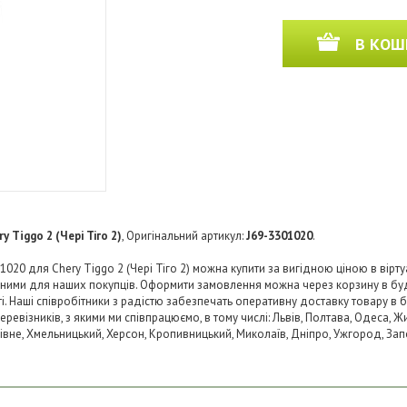
В КОШ
ry Tiggo 2 (Чері Тіго 2)
, Оригінальний артикул:
J69-3301020
.
020 для Chery Tiggo 2 (Чері Тіго 2) можна купити за вигідною ціною в вірту
пними для наших покупців. Оформити замовлення можна через корзину в б
ті. Наші співробітники з радістю забезпечать оперативну доставку товару в 
візників, з якими ми співпрацюємо, в тому числі: Львів, Полтава, Одеса, Жит
 Рівне, Хмельницький, Херсон, Кропивницький, Миколаїв, Дніпро, Ужгород, Запо