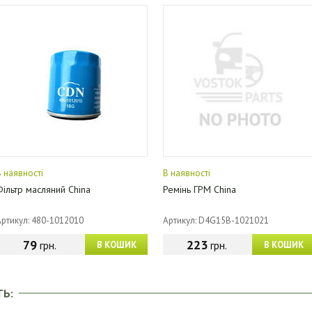
В наявності
В наявності
Фільтр масляний China
Ремінь ГРМ China
Артикул: 480-1012010
Артикул: D4G15B-1021021
79
223
грн.
грн.
В КОШИК
В КОШИК
ТЬ: