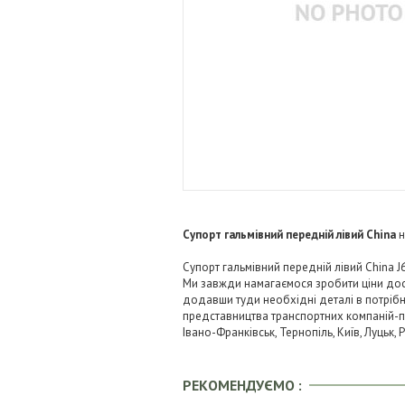
Супорт гальмівний передній лівий China
н
Супорт гальмівний передній лівий China J6
Ми завжди намагаємося зробити ціни дос
додавши туди необхідні деталі в потрібні
представництва транспортних компаній-пере
Івано-Франківськ, Тернопіль, Київ, Луцьк,
РЕКОМЕНДУЄМО :