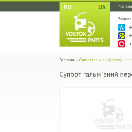
RU
UA
Магазин
Замовл
Головна
–
Супорт гальмівний передній лі
Супорт гальмівний пер