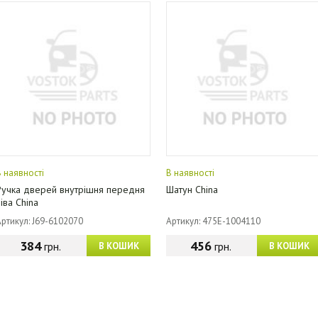
В наявності
В наявності
Ручка дверей внутрішня передня
Шатун China
іва China
Артикул: J69-6102070
Артикул: 475E-1004110
384
456
грн.
грн.
В КОШИК
В КОШИК