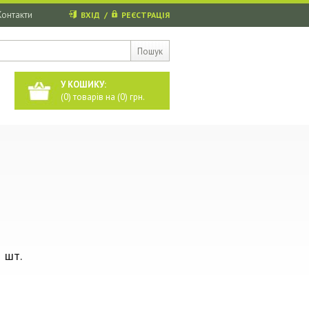
Контакти
ВХІД
/
РЕЄСТРАЦІЯ
Пошук
У КОШИКУ:
(
0
) товарів на (
0
) грн.
 шт.