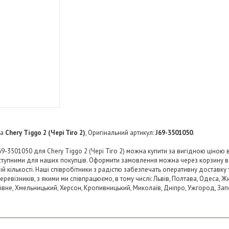
а
Chery Tiggo 2 (Чері Тіго 2)
, Оригінальний артикул:
J69-3501050
.
9-3501050 для Chery Tiggo 2 (Чері Тіго 2) можна купити за вигідною ціною в 
тупними для наших покупців. Оформити замовлення можна через корзину в
й кількості. Наші співробітники з радістю забезпечать оперативну доставку 
візників, з якими ми співпрацюємо, в тому числі: Львів, Полтава, Одеса, Жит
 Рівне, Хмельницький, Херсон, Кропивницький, Миколаїв, Дніпро, Ужгород, Запо