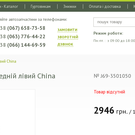
 - Каталог
Гуртовикам
Знижки
Оплата і доставка
яйте автозапчастини за телефонами:
+38
(067) 658-73-58
ЗАМОВИТИ
Режим роботи:
+38
(063) 776-44-22
ЗВОРОТНIЙ
Пн.-пт. : з 09:00 до 18:00
+38
(066) 144-69-59
ДЗВIНОК
вий China
едній лівий China
№ J69-3501050
Товар відсутній
2946
грн.
/ 1