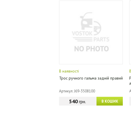
В наявності
Трос ручного гальма задній правий
л
Артикул: J69-3508100
540
грн.
В КОШИК