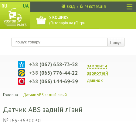
☰
RU
UA
ВХІД
/
РЕЄСТРАЦІЯ
У КОШИКУ:
(
0
) товарів на (
0
) грн.
Пошук
+38
(067) 658-73-58
ЗАМОВИТИ
+38
(063) 776-44-22
ЗВОРОТНIЙ
+38
(066) 144-69-59
ДЗВIНОК
Головна
–
Датчик ABS задній лівий
Датчик ABS задній лівий
№ J69-3630030