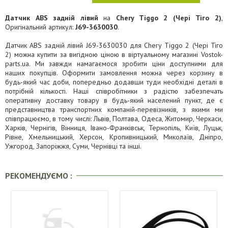
Датчик ABS задній лівий
на
Chery Tiggo 2 (Чері Тіго 2)
,
Оригінальний артикул:
J69-3630030
.
Датчик ABS задній лівий J69-3630030 для Chery Tiggo 2 (Чері Тіго
2) можна купити за вигідною ціною в віртуальному магазині Vostok-
parts.ua. Ми завжди намагаємося зробити ціни доступними для
наших покупців. Оформити замовлення можна через корзину в
будь-який час доби, попередньо додавши туди необхідні деталі в
потрібній кількості. Наші співробітники з радістю забезпечать
оперативну доставку товару в будь-який населений пункт, де є
представництва транспортних компаній-перевізників, з якими ми
співпрацюємо, в тому числі: Львів, Полтава, Одеса, Житомир, Черкаси,
Харків, Чернігів, Вінниця, Івано-Франківськ, Тернопіль, Київ, Луцьк,
Рівне, Хмельницький, Херсон, Кропивницький, Миколаїв, Дніпро,
Ужгород, Запоріжжя, Суми, Чернівці та інші.
РЕКОМЕНДУЄМО :