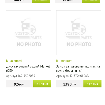
В наявності
В наявності
Диск гальмівний задній Market
Замок запалювання (контактна
(OEM)
група без лічинки)
Артикул: J69-3502075
Артикул: J42-3704010AB
926
1380
грн.
грн.
В КОШИК
В КОШИК