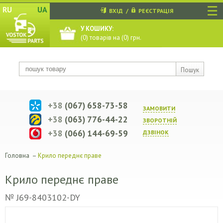
☰
RU
UA
ВХІД
/
РЕЄСТРАЦІЯ
У КОШИКУ:
(
0
) товарів на (
0
) грн.
Пошук
+38
(067) 658-73-58
ЗАМОВИТИ
+38
(063) 776-44-22
ЗВОРОТНIЙ
+38
(066) 144-69-59
ДЗВIНОК
Головна
–
Крило переднє праве
Крило переднє праве
№ J69-8403102-DY