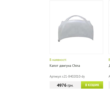
В наявності
Капот двигуна China
Артикул: s21-8402010-dy
4976
грн.
В КОШИК