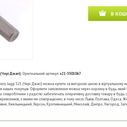
В КОШ
 (Чері Джагі)
, Оригінальний артикул:
s21-3501067
.
y Jaggi S21 (Чері Джагі) можна купити за вигідною ціною в віртуальному ма
ля наших покупців. Оформити замовлення можна через корзину в будь-який
аші співробітники з радістю забезпечать оперативну доставку товару в будь-
візників, з якими ми співпрацюємо, в тому числі: Львів, Полтава, Одеса, Жит
 Рівне, Хмельницький, Херсон, Кропивницький, Миколаїв, Дніпро, Ужгород, Запо