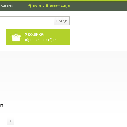
Контакти
ВХІД
/
РЕЄСТРАЦІЯ
Пошук
У КОШИКУ:
(
0
) товарів на (
0
) грн.
т.