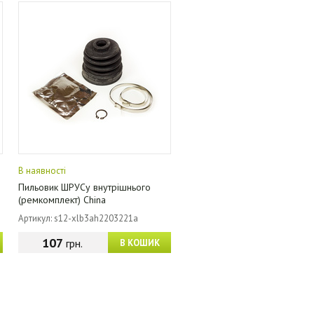
В наявності
Пильовик ШРУСу внутрішнього
(ремкомплект) China
Артикул: s12-xlb3ah2203221a
107
грн.
В КОШИК