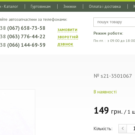
 - Каталог
Гуртовикам
Знижки
Оплата і доставка
яйте автозапчастини за телефонами:
+38
(067) 658-73-58
ЗАМОВИТИ
Режим роботи:
+38
(063) 776-44-22
ЗВОРОТНIЙ
Пн.-пт. : з 09:00 до 18:00
+38
(066) 144-69-59
ДЗВIНОК
№ s21-3501067
В наявності
149
грн.
/ 1 ш
Кількість: