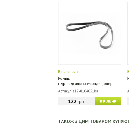
В наявності
Ремінь
гідропідсилювач+кондиціонер
(4PK1026) China
Артикул: s12-8104051ba
122
грн.
В КОШИК
ТАКОЖ З ЦИМ ТОВАРОМ КУПУЮ