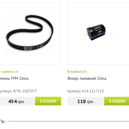
В наявності
В наявності
Ремінь ГРМ China
Фільтр паливний China
Артикул: 473h-1007073
Артикул: b14-1117110
454
118
грн.
грн.
В КОШИК
В КОШИК
ТЬ: