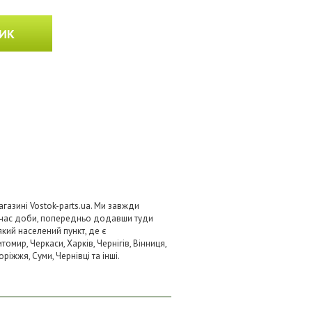
ИК
газині Vostok-parts.ua. Ми завжди
 час доби, попередньо додавши туди
який населений пункт, де є
омир, Черкаси, Харків, Чернігів, Вінниця,
ріжжя, Суми, Чернівці та інші.