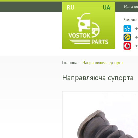
RU
UA
Магазин
Замовл
Головна
–
Направляюча супорта
Направляюча супорта