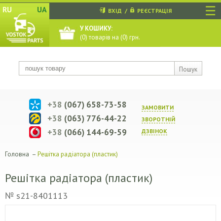
☰
RU
UA
ВХІД
/
РЕЄСТРАЦІЯ
У КОШИКУ:
(
0
) товарів на (
0
) грн.
Пошук
+38
(067) 658-73-58
ЗАМОВИТИ
+38
(063) 776-44-22
ЗВОРОТНIЙ
+38
(066) 144-69-59
ДЗВIНОК
Головна
–
Решітка радіатора (пластик)
Решітка радіатора (пластик)
№ s21-8401113