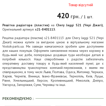
Товар відсутній
420
грн.
/ 1 шт.
Решітка радіатора (пластик)
на
Chery Jaggi S21 (Чері Джагі)
,
Оригінальний артикул:
s21-8401113
.
Решітка радіатора (пластик) s21-8401113 для Chery Jaggi S21 (Чері
Джагі) можна купити за вигідною ціною в віртуальному магазині
Vostok-parts.ua. Ми завжди намагаємося зробити ціни доступними
для наших покупців. Оформити замовлення можна через корзину в
будь-який час доби, попередньо додавши туди необхідні деталі в
потрібній кількості. Наші співробітники з радістю забезпечать
оперативну доставку товару в будь-який населений пункт, де є
представництва транспортних компаній-перевізників, з якими ми
співпрацюємо, в тому числі: Львів, Полтава, Одеса, Житомир, Черкаси,
Харків, Чернігів, Вінниця, Івано-Франківськ, Тернопіль, Київ, Луцьк,
Рівне, Хмельницький, Херсон, Кропивницький, Миколаїв, Дніпро,
Ужгород, Запоріжжя, Суми, Чернівці та інші.
РЕКОМЕНДУЄМО :