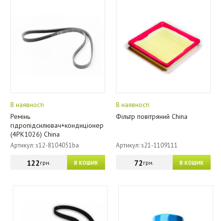
В наявності
В наявності
Ремінь
Фільтр повітряний China
гідропідсилювач+кондиціонер
(4PK1026) China
Артикул: s12-8104051ba
Артикул: s21-1109111
122
72
грн.
грн.
В КОШИК
В КОШИК