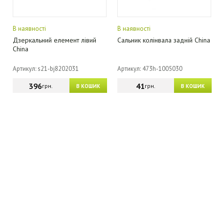
В наявності
В наявності
Дзеркальний елемент лівий
Сальник колінвала задній China
China
Артикул: s21-bj8202031
Артикул: 473h-1005030
396
41
грн.
грн.
В КОШИК
В КОШИК