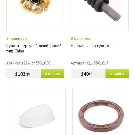
В наявності
В наявності
Супорт передній лівий (новий
Направляюча супорта
тип) China
Артикул: s21-6gn3501050
Артикул: s21-3501067
1102
149
грн.
грн.
В КОШИК
В КОШИК