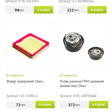
Артикул: 473h-1012010
Артикул: s12-8104051ba
94
122
грн.
грн.
В КОШИК
В КОШИК
В наявності
В наявності
Фільтр повітряний China
Ролик ременя ГРМ натяжний
(новий тип) China
Артикул: s21-1109111
Артикул: 473h-1007060ab
72
372
грн.
грн.
В КОШИК
В КОШИК