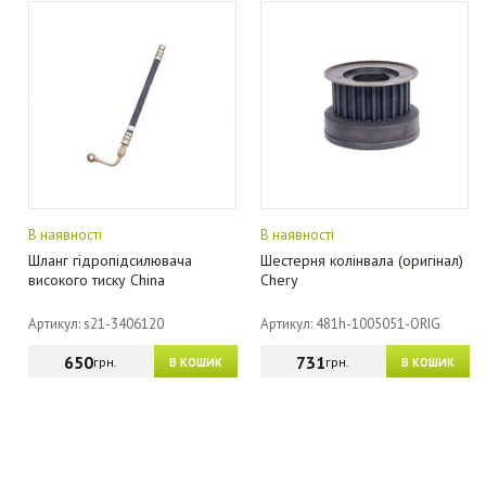
В наявності
В наявності
Шланг гідропідсилювача
Шестерня колінвала (оригінал)
високого тиску China
Chery
Артикул: s21-3406120
Артикул: 481h-1005051-ORIG
650
731
грн.
грн.
В КОШИК
В КОШИК