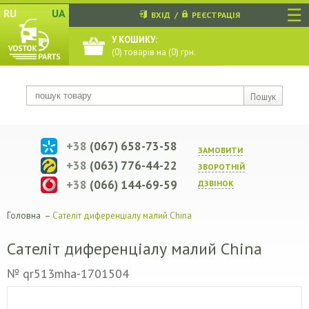
☰
RU
UA
ВХІД
/
РЕЄСТРАЦІЯ
У КОШИКУ:
(
0
) товарів на (
0
) грн.
Пошук
+38
(067) 658-73-58
ЗАМОВИТИ
+38
(063) 776-44-22
ЗВОРОТНIЙ
+38
(066) 144-69-59
ДЗВIНОК
Головна
–
Сателіт диференціалу малий China
Сателіт диференціалу малий China
№ qr513mha-1701504