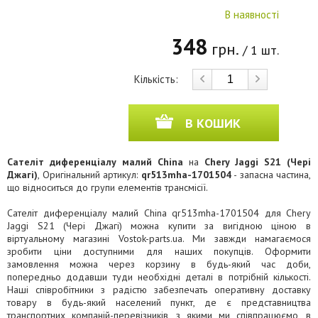
В наявності
348
грн.
/ 1 шт.
Кількість:
В КОШИК
Сателіт диференціалу малий China
на
Chery Jaggi S21 (Чері
Джагі)
, Оригінальний артикул:
qr513mha-1701504
- запасна частина,
що відноситься до групи елементів трансмісії.
Сателіт диференціалу малий China qr513mha-1701504 для Chery
Jaggi S21 (Чері Джагі) можна купити за вигідною ціною в
віртуальному магазині Vostok-parts.ua. Ми завжди намагаємося
зробити ціни доступними для наших покупців. Оформити
замовлення можна через корзину в будь-який час доби,
попередньо додавши туди необхідні деталі в потрібній кількості.
Наші співробітники з радістю забезпечать оперативну доставку
товару в будь-який населений пункт, де є представництва
транспортних компаній-перевізників, з якими ми співпрацюємо, в