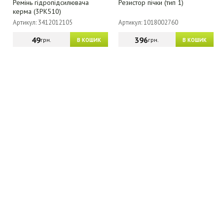
Ремінь гідропідсилювача
Резистор пічки (тип 1)
керма (3РК510)
Артикул: 3412012105
Артикул: 1018002760
49
396
грн.
грн.
В КОШИК
В КОШИК
МАГАЗИН - КАТАЛОГ