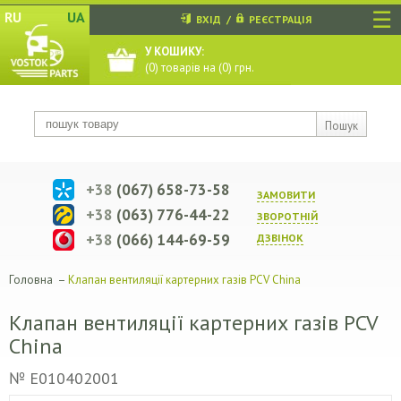
☰
RU
UA
ВХІД
/
РЕЄСТРАЦІЯ
У КОШИКУ:
(
0
) товарів на (
0
) грн.
Пошук
+38
(067) 658-73-58
ЗАМОВИТИ
+38
(063) 776-44-22
ЗВОРОТНIЙ
+38
(066) 144-69-59
ДЗВIНОК
Головна
–
Клапан вентиляції картерних газів PCV China
Клапан вентиляції картерних газів PCV
China
№ E010402001