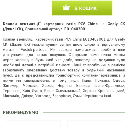
В КОШИК
Клапан вентиляції картерних газів PCV China
на
Geely CK
(Джилі СК)
, Оригінальний артикул:
E010402001
.
Клапан вентиляції картерних газів PCV China E010402001 для Geely
CK (Джилі СК) можна купити за вигідною ціною в віртуальному
магазині Vostok-parts.ua. Ми завжди намагаємося зробити ціни
доступними для наших покупців. Оформити замовлення можна
через корзину в будь-який час доби, попередньо додавши туди
необхідні деталі в потрібній кількості. Наші співробітники з радістю
забезпечать оперативну доставку товару в будь-який населений
пункт, де є представництва транспортних компаній-перевізників, з
якими ми співпрацюємо, в тому числі: Львів, Полтава, Одеса,
Житомир, Черкаси, Харків, Чернігів, Вінниця, Івано-Франківськ,
Тернопіль, Київ, Луцьк, Рівне, Хмельницький, Херсон, Кропивницький,
Миколаїв, Дніпро, Ужгород, Запоріжжя, Суми, Чернівці та інші.
РЕКОМЕНДУЄМО :