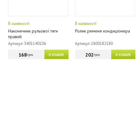
В наявності
В наявності
Наконечник рульової тяги
Ролик ременя кондиціонера
правий
Артикул: 3401140106
Артикул: 1800182180
168
202
грн.
грн.
В КОШИК
В КОШИК