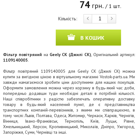
74
грн.
/ 1 шт.
Кількість:
В КОШИК
Фільтр повітряний
на
Geely CK (Джилі СК)
, Оригінальний артикул:
1109140005
.
Фільтр повітряний 1109140005 для Geely CK (Джилі СК) можна
купити за вигідною ціною в віртуальному магазині Vostok-parts.ua. Ми
завжди намагаємося зробити ціни доступними для наших покупців.
Оформити замовлення можна через корзину в будь-який час доби,
попередньо додавши туди необхідні деталі в потрібній кількості.
Наші співробітники з радістю забезпечать оперативну доставку
товару в будь-який населений пункт, де є представництва
транспортних компаній-перевізників, з якими ми співпрацюємо, в
тому числі: Львів, Полтава, Одеса, Житомир, Черкаси, Харків, Чернігів,
Вінниця, Івано-Франківськ, Тернопіль, Київ, Луцьк, Рівне,
Хмельницький, Херсон, Кропивницький, Миколаїв, Дніпро, Ужгород,
Запоріжжя, Суми, Чернівці та інші.