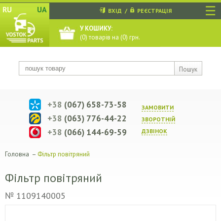
☰
RU
UA
ВХІД
/
РЕЄСТРАЦІЯ
У КОШИКУ:
(
0
) товарів на (
0
) грн.
Пошук
+38
(067) 658-73-58
ЗАМОВИТИ
+38
(063) 776-44-22
ЗВОРОТНIЙ
+38
(066) 144-69-59
ДЗВIНОК
Головна
–
Фільтр повітряний
Фільтр повітряний
№ 1109140005