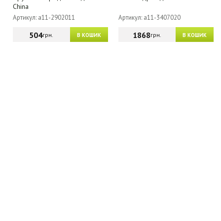
China
Артикул: a11-2902011
Артикул: a11-3407020
504
1868
грн.
грн.
В КОШИК
В КОШИК
МАГАЗИН - КАТАЛОГ
ГУРТОВИКАМ