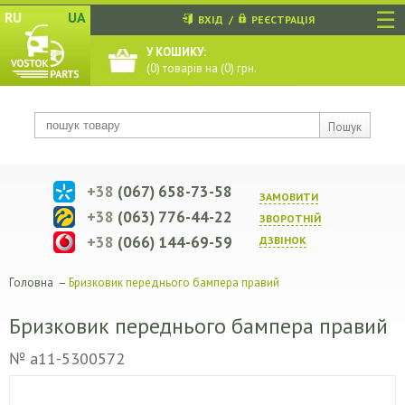
☰
RU
UA
ВХІД
/
РЕЄСТРАЦІЯ
У КОШИКУ:
(
0
) товарів на (
0
) грн.
Пошук
+38
(067) 658-73-58
ЗАМОВИТИ
+38
(063) 776-44-22
ЗВОРОТНIЙ
+38
(066) 144-69-59
ДЗВIНОК
Головна
–
Бризковик переднього бампера правий
Бризковик переднього бампера правий
№ a11-5300572