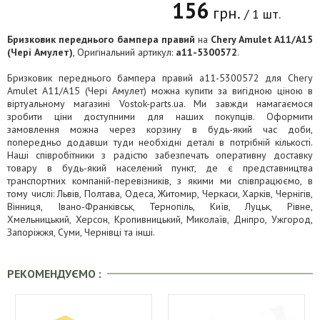
156
грн.
/ 1 шт.
Бризковик переднього бампера правий
на
Chery Amulet A11/A15
(Чері Амулет)
, Оригінальний артикул:
a11-5300572
.
Бризковик переднього бампера правий a11-5300572 для Chery
Amulet A11/A15 (Чері Амулет) можна купити за вигідною ціною в
віртуальному магазині Vostok-parts.ua. Ми завжди намагаємося
зробити ціни доступними для наших покупців. Оформити
замовлення можна через корзину в будь-який час доби,
попередньо додавши туди необхідні деталі в потрібній кількості.
Наші співробітники з радістю забезпечать оперативну доставку
товару в будь-який населений пункт, де є представництва
транспортних компаній-перевізників, з якими ми співпрацюємо, в
тому числі: Львів, Полтава, Одеса, Житомир, Черкаси, Харків, Чернігів,
Вінниця, Івано-Франківськ, Тернопіль, Київ, Луцьк, Рівне,
Хмельницький, Херсон, Кропивницький, Миколаїв, Дніпро, Ужгород,
Запоріжжя, Суми, Чернівці та інші.
РЕКОМЕНДУЄМО :