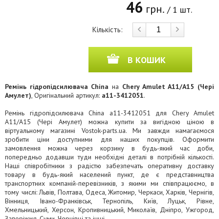
46
грн.
/ 1 шт.
Кількість:
В КОШИК
Ремінь гідропідсилювача China
на
Chery Amulet A11/A15 (Чері
Амулет)
, Оригінальний артикул:
a11-3412051
.
Ремінь гідропідсилювача China a11-3412051 для Chery Amulet
A11/A15 (Чері Амулет) можна купити за вигідною ціною в
віртуальному магазині Vostok-parts.ua. Ми завжди намагаємося
зробити ціни доступними для наших покупців. Оформити
замовлення можна через корзину в будь-який час доби,
попередньо додавши туди необхідні деталі в потрібній кількості.
Наші співробітники з радістю забезпечать оперативну доставку
товару в будь-який населений пункт, де є представництва
транспортних компаній-перевізників, з якими ми співпрацюємо, в
тому числі: Львів, Полтава, Одеса, Житомир, Черкаси, Харків, Чернігів,
Вінниця, Івано-Франківськ, Тернопіль, Київ, Луцьк, Рівне,
Хмельницький, Херсон, Кропивницький, Миколаїв, Дніпро, Ужгород,
Запоріжжя, Суми, Чернівці та інші.