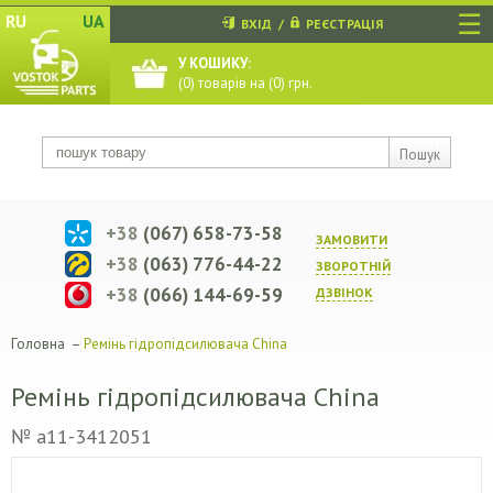
☰
RU
UA
ВХІД
/
РЕЄСТРАЦІЯ
У КОШИКУ:
(
0
) товарів на (
0
) грн.
Пошук
+38
(067) 658-73-58
ЗАМОВИТИ
+38
(063) 776-44-22
ЗВОРОТНIЙ
+38
(066) 144-69-59
ДЗВIНОК
Головна
–
Ремінь гідропідсилювача China
Ремінь гідропідсилювача China
№ a11-3412051