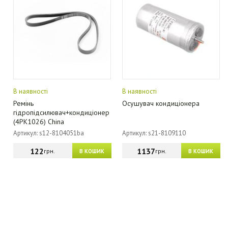
В наявності
В наявності
Ремінь
Осушувач кондиціонера
гідропідсилювач+кондиціонер
(4PK1026) China
Артикул: s12-8104051ba
Артикул: s21-8109110
122
1137
грн.
грн.
В КОШИК
В КОШИК