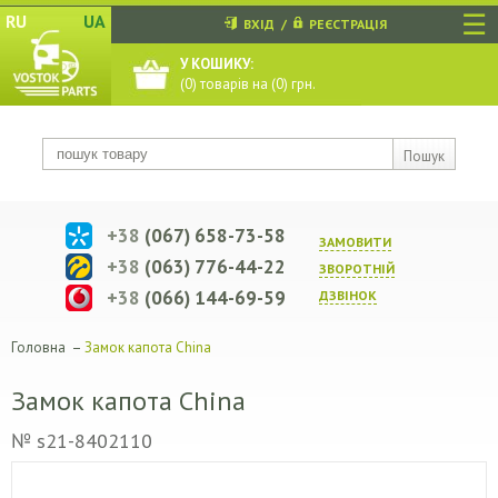
☰
RU
UA
ВХІД
/
РЕЄСТРАЦІЯ
У КОШИКУ:
(
0
) товарів на (
0
) грн.
Пошук
+38
(067) 658-73-58
ЗАМОВИТИ
+38
(063) 776-44-22
ЗВОРОТНIЙ
+38
(066) 144-69-59
ДЗВIНОК
Головна
–
Замок капота China
Замок капота China
№ s21-8402110