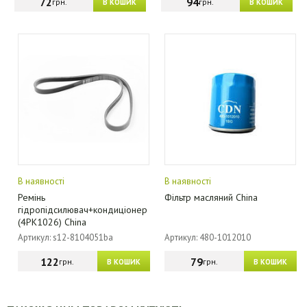
72
94
грн.
грн.
В КОШИК
В КОШИК
В наявності
В наявності
Ремінь
Фільтр масляний China
гідропідсилювач+кондиціонер
(4PK1026) China
Артикул: s12-8104051ba
Артикул: 480-1012010
122
79
грн.
грн.
В КОШИК
В КОШИК