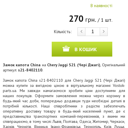
В наявності
270
грн.
/ 1 шт.
Кількість:
В КОШИК
Замок капота China
на
Chery Jaggi S21 (Чері Джагі)
, Оригінальний
артикул:
s21-8402110
.
Замок капота China s21-8402110 для Chery Jaggi S21 (Чері Джагі)
можна купити за вигідною ціною в віртуальному магазині Vostok-
parts.ua. Ми завжди намагаємося зробити ціни доступними для
наших покупців. Оформити замовлення можна через корзину в
будь-який час доби, попередньо додавши туди необхідні деталі в
потрібній кількості. Наші співробітники з радістю забезпечать
оперативну доставку товару в будь-який населений пункт, де є
представництва транспортних компаній-перевізників, з якими ми
співпрацюємо, в тому числі: Львів, Полтава, Одеса, Житомир, Черкаси,
Харків, Чернігів, Вінниця, Івано-Франківськ, Тернопіль, Київ, Луцьк,