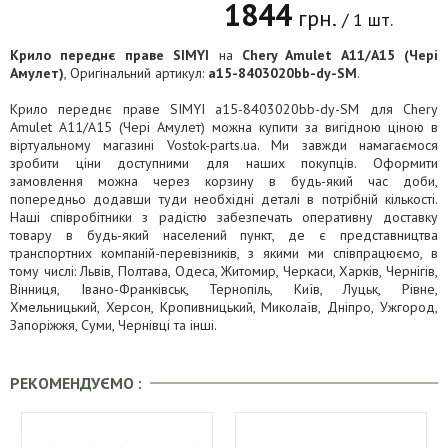
1844
грн.
/ 1 шт.
Крило переднє праве SIMYI
на
Chery Amulet A11/A15 (Чері
Амулет)
, Оригінальний артикул:
a15-8403020bb-dy-SM
.
Крило переднє праве SIMYI a15-8403020bb-dy-SM для Chery
Amulet A11/A15 (Чері Амулет) можна купити за вигідною ціною в
віртуальному магазині Vostok-parts.ua. Ми завжди намагаємося
зробити ціни доступними для наших покупців. Оформити
замовлення можна через корзину в будь-який час доби,
попередньо додавши туди необхідні деталі в потрібній кількості.
Наші співробітники з радістю забезпечать оперативну доставку
товару в будь-який населений пункт, де є представництва
транспортних компаній-перевізників, з якими ми співпрацюємо, в
тому числі: Львів, Полтава, Одеса, Житомир, Черкаси, Харків, Чернігів,
Вінниця, Івано-Франківськ, Тернопіль, Київ, Луцьк, Рівне,
Хмельницький, Херсон, Кропивницький, Миколаїв, Дніпро, Ужгород,
Запоріжжя, Суми, Чернівці та інші.
РЕКОМЕНДУЄМО :