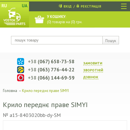
☰
RU
UA
ВХІД
/
РЕЄСТРАЦІЯ
У КОШИКУ:
(
0
) товарів на (
0
) грн.
Пошук
+38
(067) 658-73-58
ЗАМОВИТИ
+38
(063) 776-44-22
ЗВОРОТНIЙ
+38
(066) 144-69-59
ДЗВIНОК
Головна
–
Крило переднє праве SIMYI
Крило переднє праве SIMYI
№ a15-8403020bb-dy-SM