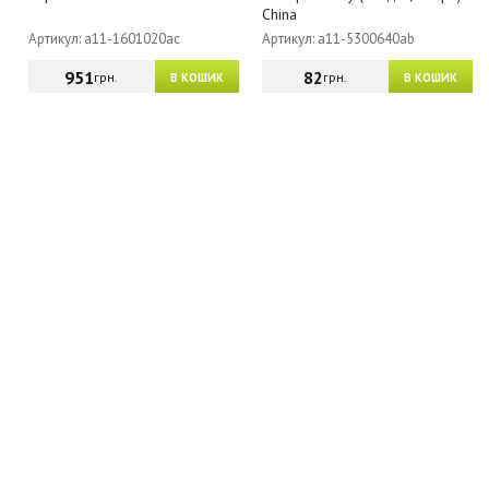
China
Артикул: a11-1601020ac
Артикул: a11-5300640ab
951
82
грн.
грн.
В КОШИК
В КОШИК
МАГАЗИН - КАТАЛОГ
ГУРТОВИКАМ