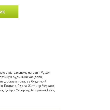
ИК
ою в віртуальному магазині Vostok-
орзину в будь-який час доби,
вну доставку товару в будь-який
ів, Полтава, Одеса, Житомир, Черкаси,
аїв, Дніпро, Ужгород, Запоріжжя, Суми,