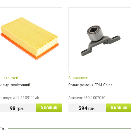
В наявності
В наявності
Фільтр повітряний
Ролик ременя ГРМ China
Артикул: a11-1109111ab
Артикул: 480-1007050
98
394
грн.
грн.
В КОШИК
В КОШИК
ТЬ: