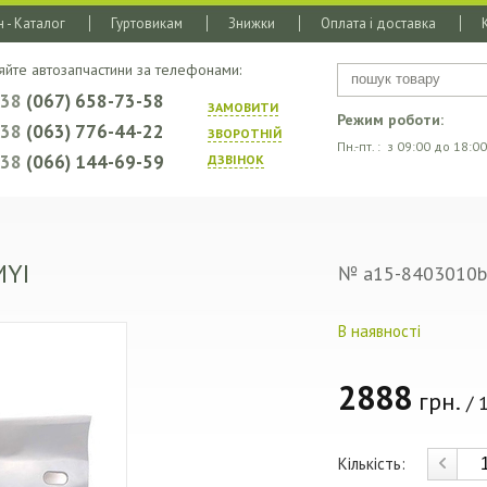
 - Каталог
Гуртовикам
Знижки
Оплата і доставка
яйте автозапчастини за телефонами:
+38
(067) 658-73-58
ЗАМОВИТИ
Режим роботи:
+38
(063) 776-44-22
ЗВОРОТНIЙ
Пн.-пт. : з 09:00 до 18:00
+38
(066) 144-69-59
ДЗВIНОК
MYI
№ a15-8403010b
В наявності
2888
грн.
/ 1
Кількість: