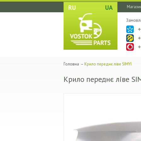
RU
UA
Магазин
Замовл
Головна
–
Крило переднє ліве SIMYI
Крило переднє ліве SI