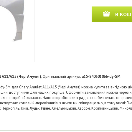
В КОШ
t A11/A15 (Чері Амулет)
, Оригінальний артикул:
a15-8403010bb-dy-SM
.
dy-SM для Chery Amulet A11/A15 (Чері Амулет) можна купити за вигідною цін
и ціни доступними для наших покупців. Оформити замовлення можна через к
і в потрібній кількості. Наші співробітники з радістю забезпечать операти
нспортних компаній-перевізників, з якими ми співпрацюємо, в тому числі: Льв
ьк, Тернопіль, Київ, Луцьк, Рівне, Хмельницький, Херсон, Кропивницький, Микол