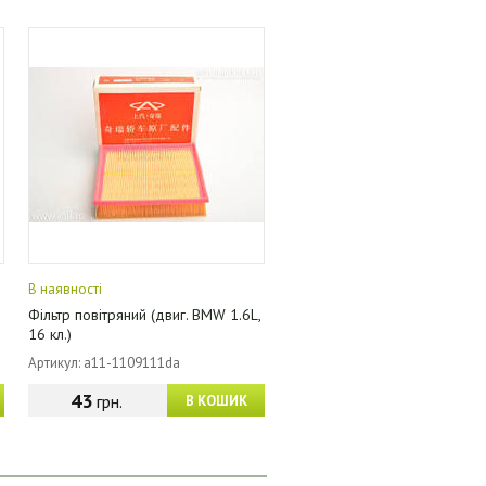
В наявності
Фільтр повітряний (двиг. BMW 1.6L,
16 кл.)
Артикул: a11-1109111da
43
грн.
В КОШИК