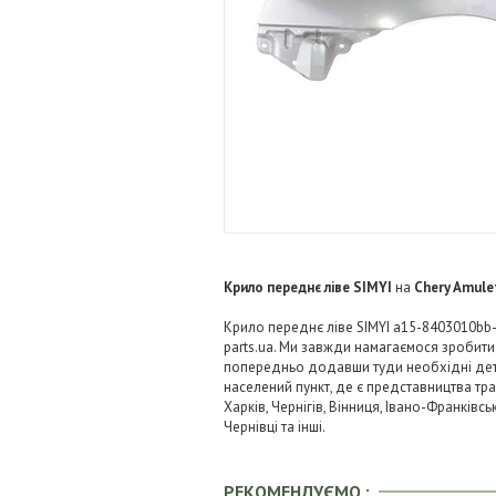
Крило переднє ліве SIMYI
на
Chery Amule
Крило переднє ліве SIMYI a15-8403010bb-
parts.ua. Ми завжди намагаємося зробит
попередньо додавши туди необхідні детал
населений пункт, де є представництва тра
Харків, Чернігів, Вінниця, Івано-Франківс
Чернівці та інші.
РЕКОМЕНДУЄМО :