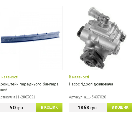
В наявності
В наявності
Кронштейн переднього бампера
Насос гідропідсилювача
лівий
Артикул: a11-2803051
Артикул: a11-3407020
50
1868
грн.
грн.
В КОШИК
В КОШИК