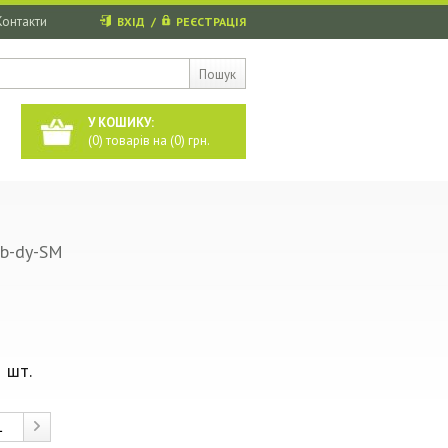
Контакти
ВХІД
/
РЕЄСТРАЦІЯ
Пошук
У КОШИКУ:
(
0
) товарів на (
0
) грн.
b-dy-SM
 шт.