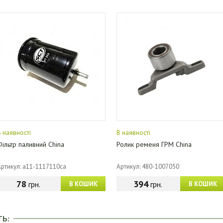
В наявності
В наявності
Фільтр паливний China
Ролик ременя ГРМ China
Артикул: a11-1117110ca
Артикул: 480-1007050
78
394
грн.
грн.
В КОШИК
В КОШИК
ТЬ: