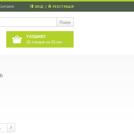
Контакти
ВХІД
/
РЕЄСТРАЦІЯ
Пошук
У КОШИКУ:
(
0
) товарів на (
0
) грн.
b