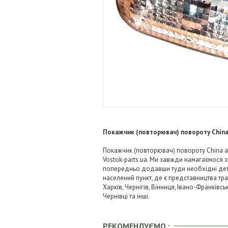
Покажчик (повторювач) повороту Chin
Покажчик (повторювач) повороту China a1
Vostok-parts.ua. Ми завжди намагаємося
попередньо додавши туди необхідні детал
населений пункт, де є представництва тра
Харків, Чернігів, Вінниця, Івано-Франківс
Чернівці та інші.
РЕКОМЕНДУЄМО :