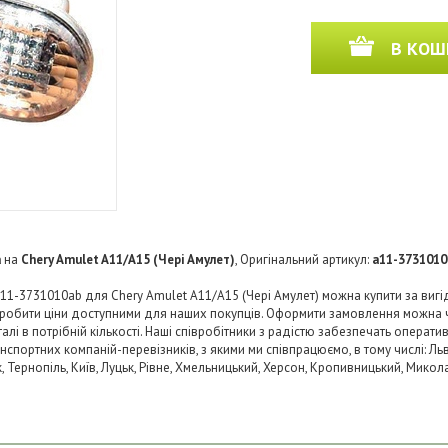
В КОШ
a
на
Chery Amulet A11/A15 (Чері Амулет)
, Оригінальний артикул:
a11-3731010
1-3731010ab для Chery Amulet A11/A15 (Чері Амулет) можна купити за вигі
 зробити ціни доступними для наших покупців. Оформити замовлення можна 
і в потрібній кількості. Наші співробітники з радістю забезпечать операти
нспортних компаній-перевізників, з якими ми співпрацюємо, в тому числі: Льв
ьк, Тернопіль, Київ, Луцьк, Рівне, Хмельницький, Херсон, Кропивницький, Микол