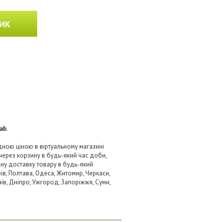
ИК
ab
.
дною ціною в віртуальному магазині
через корзину в будь-який час доби,
вну доставку товару в будь-який
ів, Полтава, Одеса, Житомир, Черкаси,
аїв, Дніпро, Ужгород, Запоріжжя, Суми,