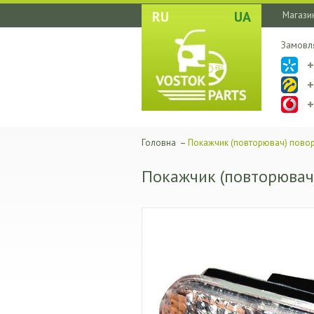
RU
UA
Магазин
Замовл
Головна
–
Покажчик (повторювач) повор
Покажчик (повторювач