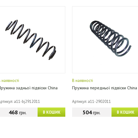
В наявності
В наявності
Пружина задньої підвіски China
Пружина передньої підвіски China
Артикул: a11-bj2912011
Артикул: a11-2902011
468
504
грн.
грн.
В КОШИК
В КОШИК