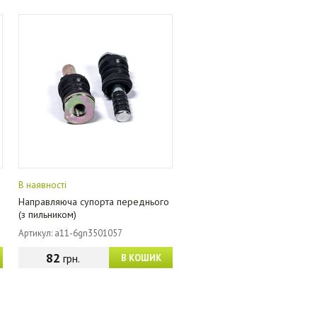
В наявності
Направляюча супорта переднього
(з пильником)
Артикул: a11-6gn3501057
82
грн.
В КОШИК