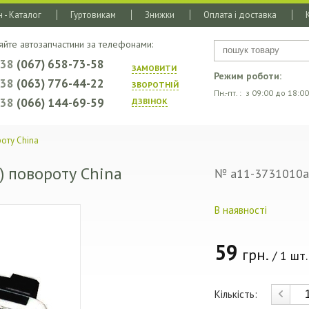
 - Каталог
Гуртовикам
Знижки
Оплата і доставка
яйте автозапчастини за телефонами:
+38
(067) 658-73-58
ЗАМОВИТИ
Режим роботи:
+38
(063) 776-44-22
ЗВОРОТНIЙ
Пн.-пт. : з 09:00 до 18:00
+38
(066) 144-69-59
ДЗВIНОК
оту China
) повороту China
№ a11-3731010a
В наявності
59
грн.
/ 1 шт.
Кількість: