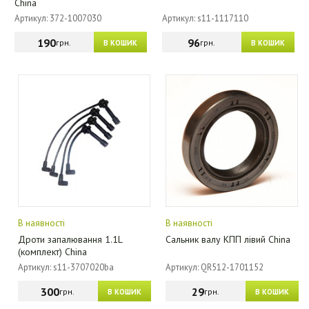
China
Артикул: 372-1007030
Артикул: s11-1117110
190
96
грн.
грн.
В КОШИК
В КОШИК
В наявності
В наявності
Дроти запалювання 1.1L
Сальник валу КПП лівий China
(комплект) China
Артикул: s11-3707020ba
Артикул: QR512-1701152
300
29
грн.
грн.
В КОШИК
В КОШИК