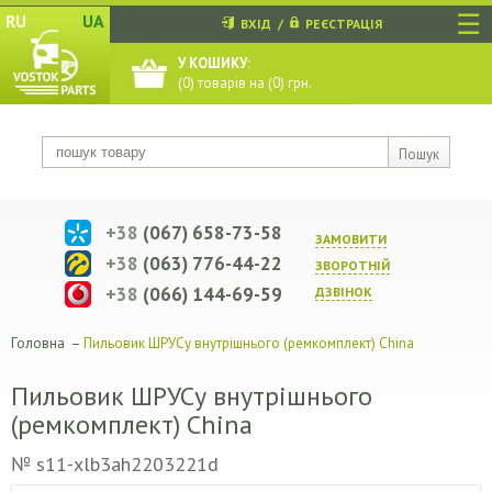
☰
RU
UA
ВХІД
/
РЕЄСТРАЦІЯ
У КОШИКУ:
(
0
) товарів на (
0
) грн.
Пошук
+38
(067) 658-73-58
ЗАМОВИТИ
+38
(063) 776-44-22
ЗВОРОТНIЙ
+38
(066) 144-69-59
ДЗВIНОК
Головна
–
Пильовик ШРУСу внутрішнього (ремкомплект) China
Пильовик ШРУСу внутрішнього
(ремкомплект) China
№ s11-xlb3ah2203221d