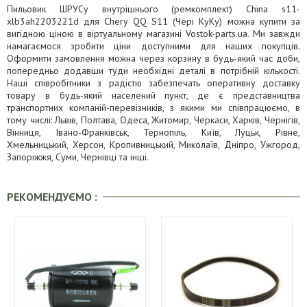
Пильовик ШРУСу внутрішнього (ремкомплект) China s11-
xlb3ah2203221d для Chery QQ S11 (Чері КуКу) можна купити за
вигідною ціною в віртуальному магазині Vostok-parts.ua. Ми завжди
намагаємося зробити ціни доступними для наших покупців.
Оформити замовлення можна через корзину в будь-який час доби,
попередньо додавши туди необхідні деталі в потрібній кількості.
Наші співробітники з радістю забезпечать оперативну доставку
товару в будь-який населений пункт, де є представництва
транспортних компаній-перевізників, з якими ми співпрацюємо, в
тому числі: Львів, Полтава, Одеса, Житомир, Черкаси, Харків, Чернігів,
Вінниця, Івано-Франківськ, Тернопіль, Київ, Луцьк, Рівне,
Хмельницький, Херсон, Кропивницький, Миколаїв, Дніпро, Ужгород,
Запоріжжя, Суми, Чернівці та інші.
РЕКОМЕНДУЄМО :