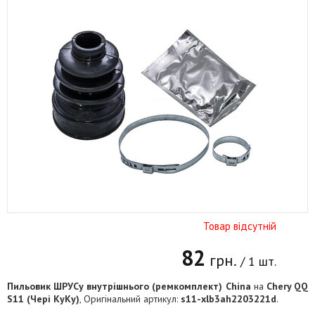
Товар відсутній
82
грн.
/ 1 шт.
Пильовик ШРУСу внутрішнього (ремкомплект) China
на
Chery QQ
S11 (Чері КуКу)
, Оригінальний артикул:
s11-xlb3ah2203221d
.