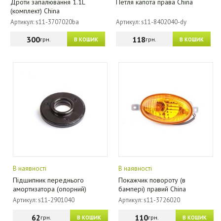
Дроти запалювання 1.1L
Петля капота права China
(комплект) China
Артикул: s11-3707020ba
Артикул: s11-8402040-dy
300
118
грн.
грн.
В КОШИК
В КОШИК
В наявності
В наявності
Підшипник переднього
Покажчик повороту (в
амортизатора (опорний)
бампері) правий China
Артикул: s11-2901040
Артикул: s11-3726020
62
110
грн.
грн.
В КОШИК
В КОШИК