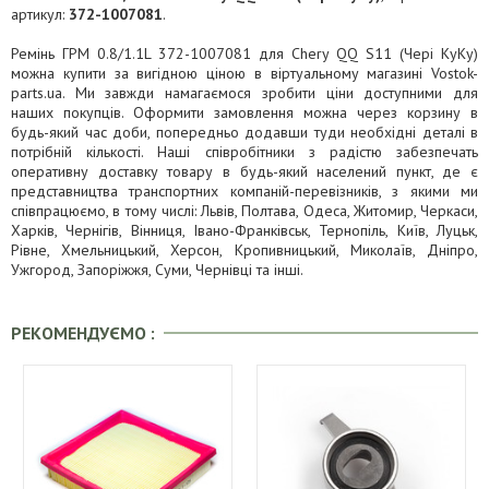
артикул:
372-1007081
.
Ремінь ГРМ 0.8/1.1L 372-1007081 для Chery QQ S11 (Чері КуКу)
можна купити за вигідною ціною в віртуальному магазині Vostok-
parts.ua. Ми завжди намагаємося зробити ціни доступними для
наших покупців. Оформити замовлення можна через корзину в
будь-який час доби, попередньо додавши туди необхідні деталі в
потрібній кількості. Наші співробітники з радістю забезпечать
оперативну доставку товару в будь-який населений пункт, де є
представництва транспортних компаній-перевізників, з якими ми
співпрацюємо, в тому числі: Львів, Полтава, Одеса, Житомир, Черкаси,
Харків, Чернігів, Вінниця, Івано-Франківськ, Тернопіль, Київ, Луцьк,
Рівне, Хмельницький, Херсон, Кропивницький, Миколаїв, Дніпро,
Ужгород, Запоріжжя, Суми, Чернівці та інші.
РЕКОМЕНДУЄМО :