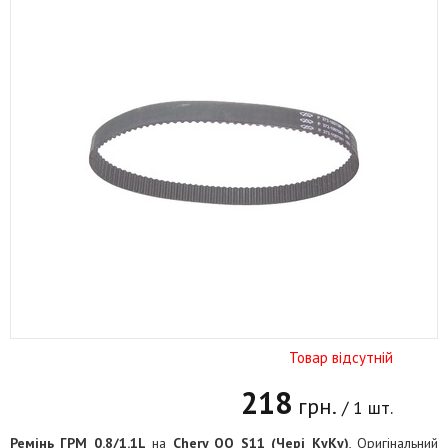
Товар відсутній
218
грн.
/ 1 шт.
Ремінь ГРМ 0.8/1.1L
на
Chery QQ S11 (Чері КуКу)
, Оригінальний