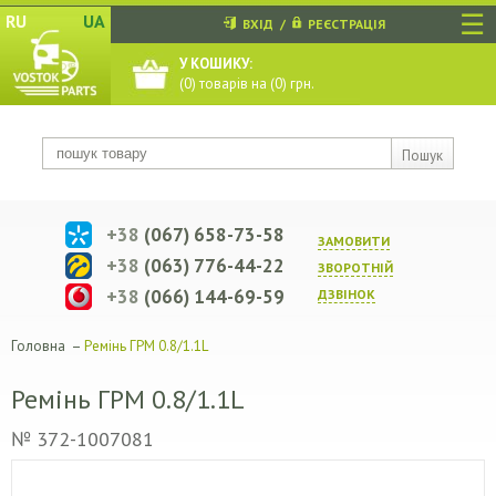
☰
RU
UA
ВХІД
/
РЕЄСТРАЦІЯ
У КОШИКУ:
(
0
) товарів на (
0
) грн.
Пошук
+38
(067) 658-73-58
ЗАМОВИТИ
+38
(063) 776-44-22
ЗВОРОТНIЙ
+38
(066) 144-69-59
ДЗВIНОК
Головна
–
Ремінь ГРМ 0.8/1.1L
Ремінь ГРМ 0.8/1.1L
№ 372-1007081