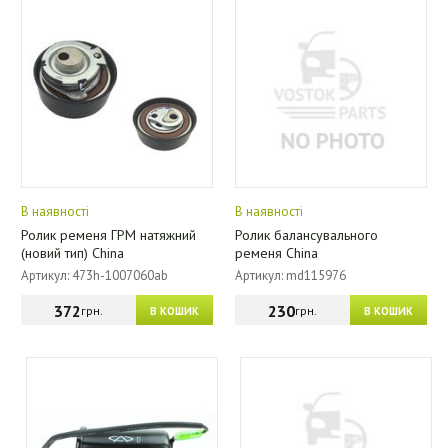
В наявності
В наявності
Ролик ременя ГРМ натяжний
Ролик балансувального
(новий тип) China
ременя China
Артикул: 473h-1007060ab
Артикул: md115976
372
230
грн.
грн.
В КОШИК
В КОШИК