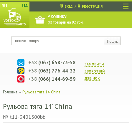
☰
RU
UA
ВХІД
/
РЕЄСТРАЦІЯ
У КОШИКУ:
(
0
) товарів на (
0
) грн.
Пошук
+38
(067) 658-73-58
ЗАМОВИТИ
+38
(063) 776-44-22
ЗВОРОТНIЙ
+38
(066) 144-69-59
ДЗВIНОК
Головна
–
Рульова тяга 14' China
Рульова тяга 14' China
№ t11-3401300bb