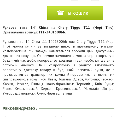
В КОШИК
Рульова тяга 14' China
на
Chery Tiggo T11 (Чері Тіго)
,
Оригінальний артикул:
t11-3401300bb
.
Рульова тяга 14' China t11-3401300bb для Chery Tiggo T11 (Чері
Тіго) можна купити за вигідною ціною в віртуальному магазині
Vostok-parts.ua. Ми завжди намагаємося зробити ціни доступними
для наших покупців. Оформити замовлення можна через корзину в
будь-який час доби, попередньо додавши туди необхідні деталі в
потрібній кількості. Наші співробітники з радістю забезпечать
оперативну доставку товару в будь-який населений пункт, де є
представництва транспортних компаній-перевізників, з якими ми
співпрацюємо, в тому числі: Львів, Полтава, Одеса, Житомир, Черкаси,
Харків, Чернігів, Вінниця, Івано-Франківськ, Тернопіль, Київ, Луцьк,
Рівне, Хмельницький, Херсон, Кропивницький, Миколаїв, Дніпро,
Ужгород, Запоріжжя, Суми, Чернівці та інші.
РЕКОМЕНДУЄМО :