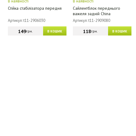
В наявності
В наявності
Стійка стабілізатора передня
Сайлентблок переднього
важеля задній China
Артикул: t11-2906030
Артикул: t11-2909080
149
118
грн.
грн.
В КОШИК
В КОШИК
МАГАЗИН - КАТАЛОГ