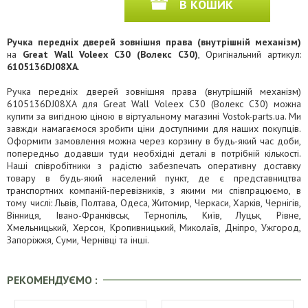
В КОШИК
Ручка передніх дверей зовнішня права (внутрішній механізм)
на
Great Wall Voleex C30 (Волекс C30)
, Оригінальний артикул:
6105136DJ08XA
.
Ручка передніх дверей зовнішня права (внутрішній механізм)
6105136DJ08XA для Great Wall Voleex C30 (Волекс C30) можна
купити за вигідною ціною в віртуальному магазині Vostok-parts.ua. Ми
завжди намагаємося зробити ціни доступними для наших покупців.
Оформити замовлення можна через корзину в будь-який час доби,
попередньо додавши туди необхідні деталі в потрібній кількості.
Наші співробітники з радістю забезпечать оперативну доставку
товару в будь-який населений пункт, де є представництва
транспортних компаній-перевізників, з якими ми співпрацюємо, в
тому числі: Львів, Полтава, Одеса, Житомир, Черкаси, Харків, Чернігів,
Вінниця, Івано-Франківськ, Тернопіль, Київ, Луцьк, Рівне,
Хмельницький, Херсон, Кропивницький, Миколаїв, Дніпро, Ужгород,
Запоріжжя, Суми, Чернівці та інші.
РЕКОМЕНДУЄМО :