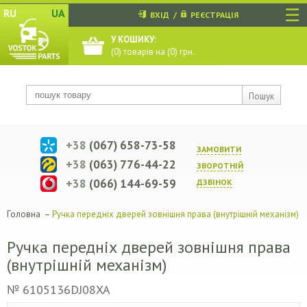
☰
RU
UA
ВХІД
/
РЕЄСТРАЦІЯ
У КОШИКУ:
(
0
) товарів на (
0
) грн.
Пошук
+38
(067) 658-73-58
ЗАМОВИТИ
+38
(063) 776-44-22
ЗВОРОТНIЙ
+38
(066) 144-69-59
ДЗВIНОК
Головна
–
Ручка передніх дверей зовнішня права (внутрішній механізм)
Ручка передніх дверей зовнішня права
(внутрішній механізм)
№ 6105136DJ08XA