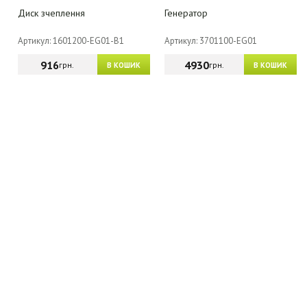
Диск зчеплення
Генератор
Артикул: 1601200-EG01-B1
Артикул: 3701100-EG01
916
4930
грн.
грн.
В КОШИК
В КОШИК
МАГАЗИН - КАТАЛОГ