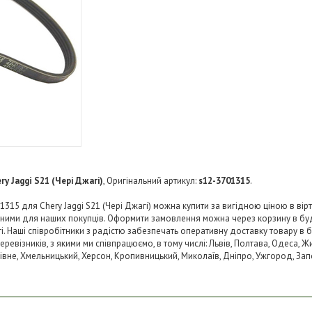
ry Jaggi S21 (Чері Джагі)
, Оригінальний артикул:
s12-3701315
.
1315 для Chery Jaggi S21 (Чері Джагі) можна купити за вигідною ціною в вірт
пними для наших покупців. Оформити замовлення можна через корзину в б
ті. Наші співробітники з радістю забезпечать оперативну доставку товару в 
візників, з якими ми співпрацюємо, в тому числі: Львів, Полтава, Одеса, Жит
 Рівне, Хмельницький, Херсон, Кропивницький, Миколаїв, Дніпро, Ужгород, Запо