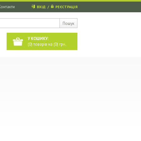
Контакти
ВХІД
/
РЕЄСТРАЦІЯ
Пошук
У КОШИКУ:
(
0
) товарів на (
0
) грн.