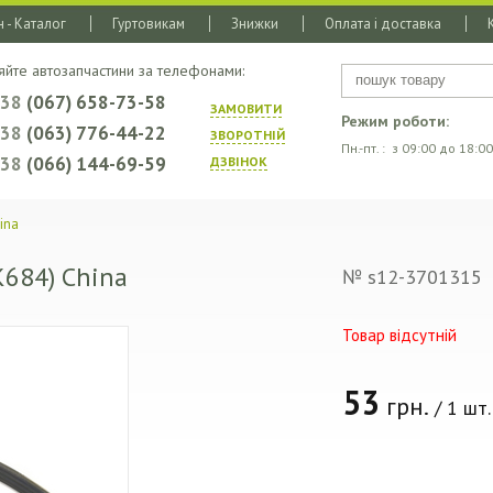
 - Каталог
Гуртовикам
Знижки
Оплата і доставка
яйте автозапчастини за телефонами:
+38
(067) 658-73-58
ЗАМОВИТИ
Режим роботи:
+38
(063) 776-44-22
ЗВОРОТНIЙ
Пн.-пт. : з 09:00 до 18:00
+38
(066) 144-69-59
ДЗВIНОК
ina
K684) China
№ s12-3701315
Товар відсутній
53
грн.
/ 1 шт.