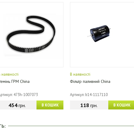
В наявності
В наявності
Ремінь ГРМ China
Фільтр паливний China
Артикул: 473h-1007073
Артикул: b14-1117110
454
118
грн.
грн.
В КОШИК
В КОШИК
ТЬ: