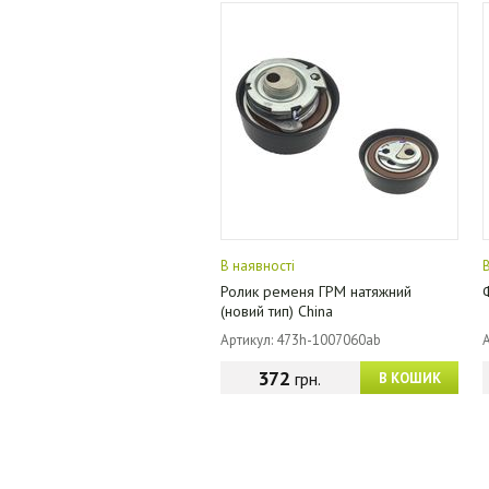
В наявності
Ролик ременя ГРМ натяжний
(новий тип) China
Артикул: 473h-1007060ab
372
грн.
В КОШИК