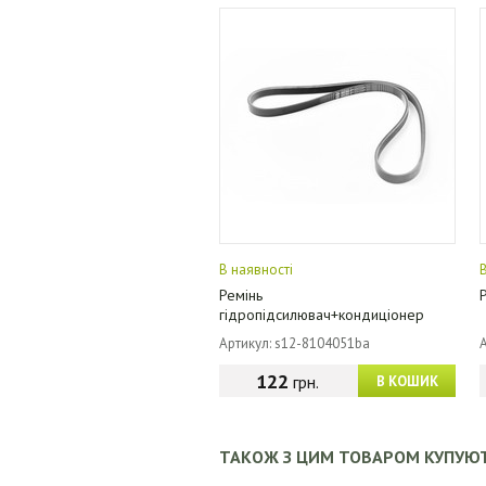
В наявності
Ремінь
гідропідсилювач+кондиціонер
(4PK1026) China
Артикул: s12-8104051ba
122
грн.
В КОШИК
ТАКОЖ З ЦИМ ТОВАРОМ КУПУЮ