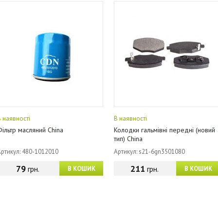
В наявності
В наявності
Фільтр масляний China
Колодки гальмівні передні (новий
тип) China
Артикул: 480-1012010
Артикул: s21-6gn3501080
79
211
грн.
грн.
В КОШИК
В КОШИК