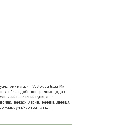
уальному магазині Vostok-parts.ua. Ми
удь-який час доби, попередньо додавши
будь-який населений пункт, де є
омир, Черкаси, Харків, Чернігів, Вінниця,
ріжжя, Суми, Чернівці та інші.