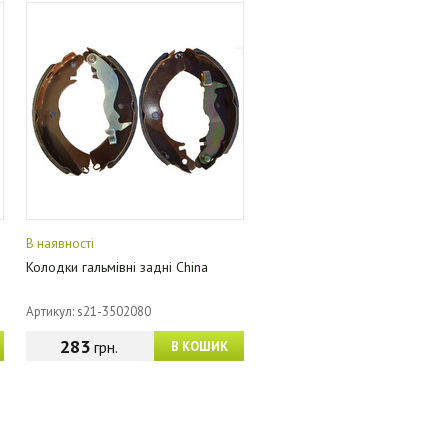
В наявності
Колодки гальмівні задні China
Артикул: s21-3502080
283
грн.
В КОШИК