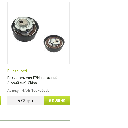
В наявності
Ролик ременя ГРМ натяжний
(новий тип) China
Артикул: 473h-1007060ab
372
грн.
В КОШИК