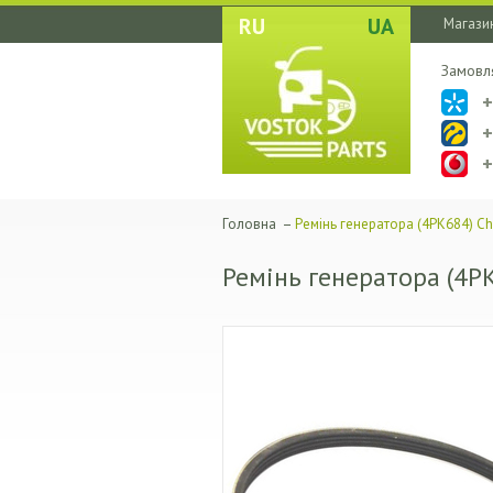
RU
UA
Магазин
Замовл
Головна
–
Ремінь генератора (4PK684) Ch
Ремінь генератора (4P