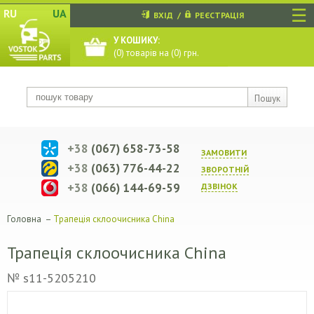
☰
RU
UA
ВХІД
/
РЕЄСТРАЦІЯ
У КОШИКУ:
(
0
) товарів на (
0
) грн.
Пошук
+38
(067) 658-73-58
ЗАМОВИТИ
+38
(063) 776-44-22
ЗВОРОТНIЙ
+38
(066) 144-69-59
ДЗВIНОК
Головна
–
Трапеція склоочисника China
Трапеція склоочисника China
№ s11-5205210