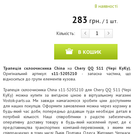
В наявності
283
грн.
/ 1 шт.
Кількість:
В КОШИК
Трапеція склоочисника China
на
Chery QQ S11 (Чері КуКу)
,
Оригінальний артикул:
s11-5205210
- запасна частина, що
відноситься до групи елементів кузова.
Трапеція склоочисника China s11-5205210 для Chery QQ S11 (Чері
КуКу) можна купити за вигідною ціною в віртуальному магазині
Vostok-parts.ua. Ми завжди намагаємося зробити ціни доступними
для наших покупців. Оформити замовлення можна через корзину в
будь-який час доби, попередньо додавши туди необхідні деталі в
потрібній кількості. Наші співробітники з радістю забезпечать
оперативну доставку товару в будь-який населений пункт, де є
представництва транспортних компаній-перевізників, з якими ми
співпрацюємо, в тому числі: Львів, Полтава, Одеса, Житомир, Черкаси,