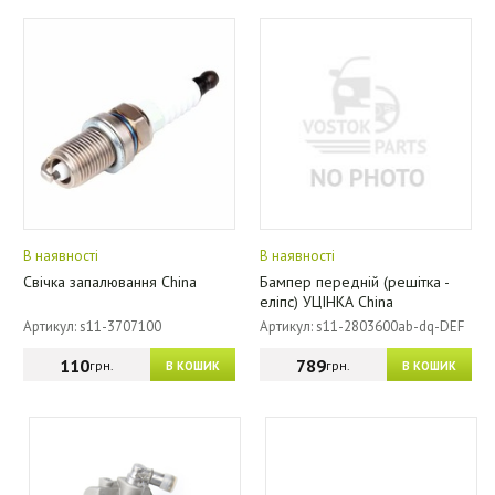
В наявності
В наявності
Свічка запалювання China
Бампер передній (решітка -
еліпс) УЦІНКА China
Артикул: s11-3707100
Артикул: s11-2803600ab-dq-DEF
110
789
грн.
грн.
В КОШИК
В КОШИК