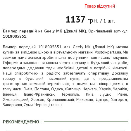
Товар відсутній
1137
грн.
/ 1 шт.
Бампер передній
на
Geely MK (Джилі МК)
, Оригінальний артикул:
1018005851
.
Бампер передній 1018005851 для Geely MK (Джилі МК) можна
купити за вигідною ціною в віртуальному магазині Vostok-parts.ua. Ми
завжди намагаємося зробити ціни доступними для наших покупців.
Оформити замовлення можна через корзину в будь-який час доби,
попередньо додавши туди необхідні деталі в потрібній кількості.
Наші співробітники з радістю забезпечать оперативну доставку
товару в будь-який населений пункт, де є представництва
транспортних компаній-перевізників, з якими ми співпрацюємо, в
тому числі: Львів, Полтава, Одеса, Житомир, Черкаси, Харків, Чернігів,
Вінниця, Івано-Франківськ, Тернопіль, Київ, Луцьк, Рівне,
Хмельницький, Херсон, Кропивницький, Миколаїв, Дніпро, Ужгород,
Запоріжжя, Суми, Чернівці та інші.
РЕКОМЕНДУЄМО :