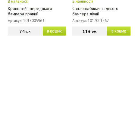
В наявності
В наявності
Кронштейн переднього
Світловідбивач заднього
бампера правий
бампера лівий
Артикул: 1018005963
Артикул: 1017001562
74
113
грн.
грн.
В КОШИК
В КОШИК
МАГАЗИН - КАТАЛОГ