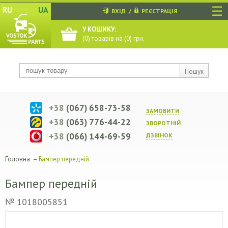
☰
RU
UA
ВХІД
/
РЕЄСТРАЦІЯ
У КОШИКУ:
(
0
) товарів на (
0
) грн.
Пошук
+38
(067) 658-73-58
ЗАМОВИТИ
+38
(063) 776-44-22
ЗВОРОТНIЙ
+38
(066) 144-69-59
ДЗВIНОК
Головна
–
Бампер передній
Бампер передній
№ 1018005851