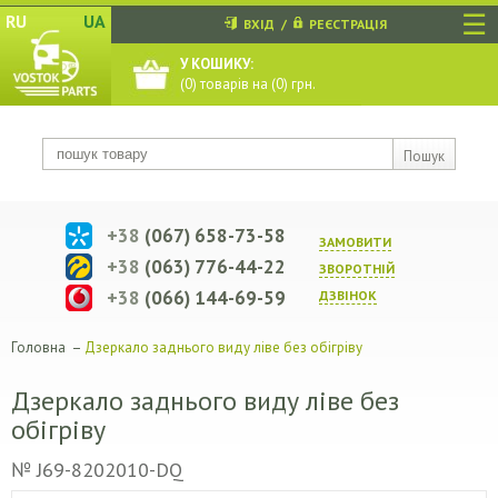
☰
RU
UA
ВХІД
/
РЕЄСТРАЦІЯ
У КОШИКУ:
(
0
) товарів на (
0
) грн.
Пошук
+38
(067) 658-73-58
ЗАМОВИТИ
+38
(063) 776-44-22
ЗВОРОТНIЙ
+38
(066) 144-69-59
ДЗВIНОК
Головна
–
Дзеркало заднього виду ліве без обігріву
Дзеркало заднього виду ліве без
обігріву
№ J69-8202010-DQ