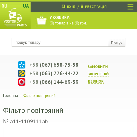
☰
RU
UA
ВХІД
/
РЕЄСТРАЦІЯ
У КОШИКУ:
(
0
) товарів на (
0
) грн.
Пошук
+38
(067) 658-73-58
ЗАМОВИТИ
+38
(063) 776-44-22
ЗВОРОТНIЙ
+38
(066) 144-69-59
ДЗВIНОК
Головна
–
Фільтр повітряний
Фільтр повітряний
№ a11-1109111ab