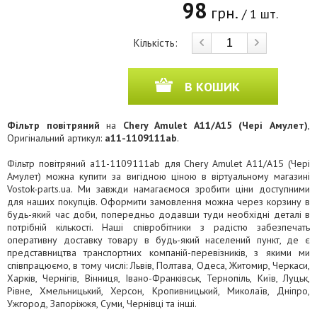
98
грн.
/ 1 шт.
Кількість:
В КОШИК
Фільтр повітряний
на
Chery Amulet A11/A15 (Чері Амулет)
,
Оригінальний артикул:
a11-1109111ab
.
Фільтр повітряний a11-1109111ab для Chery Amulet A11/A15 (Чері
Амулет) можна купити за вигідною ціною в віртуальному магазині
Vostok-parts.ua. Ми завжди намагаємося зробити ціни доступними
для наших покупців. Оформити замовлення можна через корзину в
будь-який час доби, попередньо додавши туди необхідні деталі в
потрібній кількості. Наші співробітники з радістю забезпечать
оперативну доставку товару в будь-який населений пункт, де є
представництва транспортних компаній-перевізників, з якими ми
співпрацюємо, в тому числі: Львів, Полтава, Одеса, Житомир, Черкаси,
Харків, Чернігів, Вінниця, Івано-Франківськ, Тернопіль, Київ, Луцьк,
Рівне, Хмельницький, Херсон, Кропивницький, Миколаїв, Дніпро,
Ужгород, Запоріжжя, Суми, Чернівці та інші.