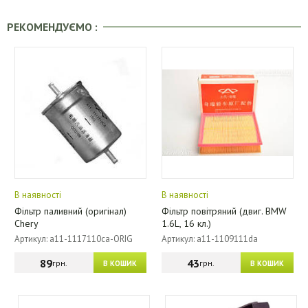
РЕКОМЕНДУЄМО :
В наявності
В наявності
Фільтр паливний (оригінал)
Фільтр повітряний (двиг. BMW
Chery
1.6L, 16 кл.)
Артикул: a11-1117110ca-ORIG
Артикул: a11-1109111da
89
43
грн.
грн.
В КОШИК
В КОШИК