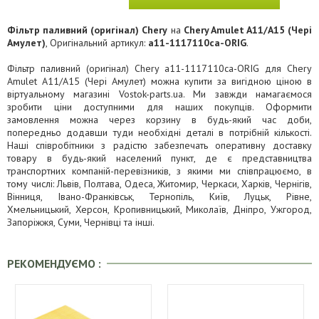
Фільтр паливний (оригінал) Chery
на
Chery Amulet A11/A15 (Чері
Амулет)
, Оригінальний артикул:
a11-1117110ca-ORIG
.
Фільтр паливний (оригінал) Chery a11-1117110ca-ORIG для Chery
Amulet A11/A15 (Чері Амулет) можна купити за вигідною ціною в
віртуальному магазині Vostok-parts.ua. Ми завжди намагаємося
зробити ціни доступними для наших покупців. Оформити
замовлення можна через корзину в будь-який час доби,
попередньо додавши туди необхідні деталі в потрібній кількості.
Наші співробітники з радістю забезпечать оперативну доставку
товару в будь-який населений пункт, де є представництва
транспортних компаній-перевізників, з якими ми співпрацюємо, в
тому числі: Львів, Полтава, Одеса, Житомир, Черкаси, Харків, Чернігів,
Вінниця, Івано-Франківськ, Тернопіль, Київ, Луцьк, Рівне,
Хмельницький, Херсон, Кропивницький, Миколаїв, Дніпро, Ужгород,
Запоріжжя, Суми, Чернівці та інші.
РЕКОМЕНДУЄМО :