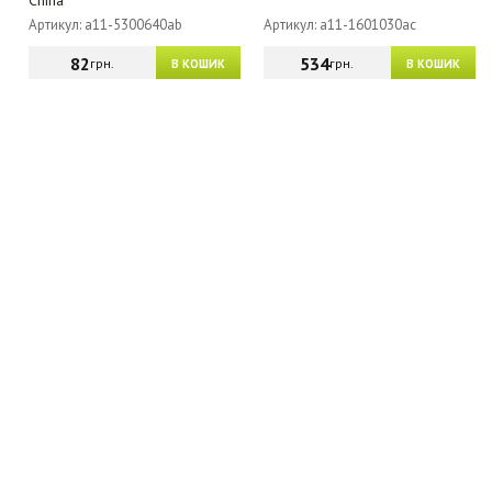
China
Артикул: a11-5300640ab
Артикул: a11-1601030ac
82
534
грн.
грн.
В КОШИК
В КОШИК
МАГАЗИН - КАТАЛОГ
ГУРТОВИКАМ