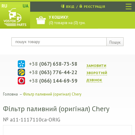
☰
RU
UA
ВХІД
/
РЕЄСТРАЦІЯ
У КОШИКУ:
(
0
) товарів на (
0
) грн.
Пошук
+38
(067) 658-73-58
ЗАМОВИТИ
+38
(063) 776-44-22
ЗВОРОТНIЙ
+38
(066) 144-69-59
ДЗВIНОК
Головна
–
Фільтр паливний (оригінал) Chery
Фільтр паливний (оригінал) Chery
№ a11-1117110ca-ORIG