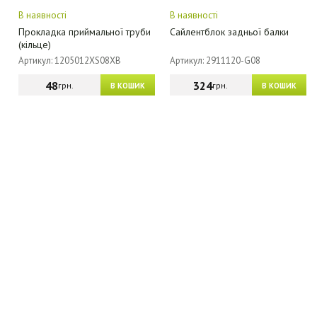
В наявності
В наявності
Прокладка приймальної труби
Сайлентблок задньої балки
(кільце)
Артикул: 1205012XS08XB
Артикул: 2911120-G08
48
324
грн.
грн.
В КОШИК
В КОШИК