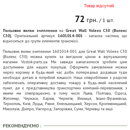
Товар відсутній
72
грн.
/ 1 шт.
Пильовик вилки зчеплення
на
Great Wall Voleex C30 (Волекс
C30)
, Оригінальний артикул:
1601014-001
- запасна частина, що
відноситься до групи елементів трансмісії.
Пильовик вилки зчеплення 1601014-001 для Great Wall Voleex C30
(Волекс C30) можна купити за вигідною ціною в віртуальному
магазині Vostok-parts.ua. Ми завжди намагаємося зробити ціни
доступними для наших покупців. Оформити замовлення можна
через корзину в будь-який час доби, попередньо додавши туди
необхідні деталі в потрібній кількості. Наші співробітники з радістю
забезпечать оперативну доставку товару в будь-який населений
пункт, де є представництва транспортних компаній-перевізників, з
якими ми співпрацюємо, в тому числі: Львів, Полтава, Одеса,
Житомир, Черкаси, Харків, Чернігів, Вінниця, Івано-Франківськ,
Тернопіль, Київ, Луцьк, Рівне, Хмельницький, Херсон, Кропивницький,
Миколаїв, Дніпро, Ужгород, Запоріжжя, Суми, Чернівці та інші.
РЕКОМЕНДУЄМО :