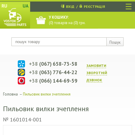
☰
RU
UA
ВХІД
/
РЕЄСТРАЦІЯ
У КОШИКУ:
(
0
) товарів на (
0
) грн.
Пошук
+38
(067) 658-73-58
ЗАМОВИТИ
+38
(063) 776-44-22
ЗВОРОТНIЙ
+38
(066) 144-69-59
ДЗВIНОК
Головна
–
Пильовик вилки зчеплення
Пильовик вилки зчеплення
№ 1601014-001