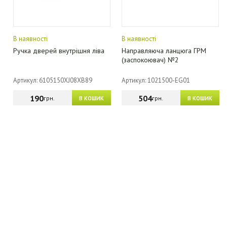
В наявності
В наявності
Ручка дверей внутрішня ліва
Направляюча ланцюга ГРМ
(заспокоювач) №2
Артикул: 6105150XJ08XB89
Артикул: 1021500-EG01
190
504
грн.
грн.
В КОШИК
В КОШИК