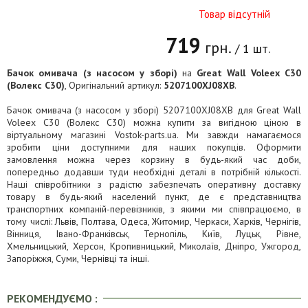
Товар відсутній
719
грн.
/ 1 шт.
Бачок омивача (з насосом у зборі)
на
Great Wall Voleex C30
(Волекс C30)
, Оригінальний артикул:
5207100XJ08XB
.
Бачок омивача (з насосом у зборі) 5207100XJ08XB для Great Wall
Voleex C30 (Волекс C30) можна купити за вигідною ціною в
віртуальному магазині Vostok-parts.ua. Ми завжди намагаємося
зробити ціни доступними для наших покупців. Оформити
замовлення можна через корзину в будь-який час доби,
попередньо додавши туди необхідні деталі в потрібній кількості.
Наші співробітники з радістю забезпечать оперативну доставку
товару в будь-який населений пункт, де є представництва
транспортних компаній-перевізників, з якими ми співпрацюємо, в
тому числі: Львів, Полтава, Одеса, Житомир, Черкаси, Харків, Чернігів,
Вінниця, Івано-Франківськ, Тернопіль, Київ, Луцьк, Рівне,
Хмельницький, Херсон, Кропивницький, Миколаїв, Дніпро, Ужгород,
Запоріжжя, Суми, Чернівці та інші.
РЕКОМЕНДУЄМО :