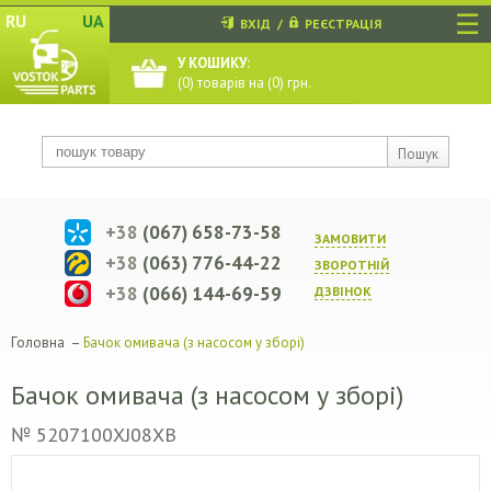
☰
RU
UA
ВХІД
/
РЕЄСТРАЦІЯ
У КОШИКУ:
(
0
) товарів на (
0
) грн.
Пошук
+38
(067) 658-73-58
ЗАМОВИТИ
+38
(063) 776-44-22
ЗВОРОТНIЙ
+38
(066) 144-69-59
ДЗВIНОК
Головна
–
Бачок омивача (з насосом у зборі)
Бачок омивача (з насосом у зборі)
№ 5207100XJ08XB