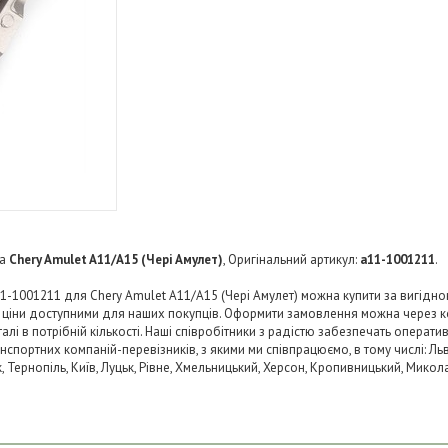
а
Chery Amulet A11/A15 (Чері Амулет)
, Оригінальний артикул:
a11-1001211
.
-1001211 для Chery Amulet A11/A15 (Чері Амулет) можна купити за вигідною
и ціни доступними для наших покупців. Оформити замовлення можна через к
і в потрібній кількості. Наші співробітники з радістю забезпечать операти
нспортних компаній-перевізників, з якими ми співпрацюємо, в тому числі: Льв
ьк, Тернопіль, Київ, Луцьк, Рівне, Хмельницький, Херсон, Кропивницький, Микол