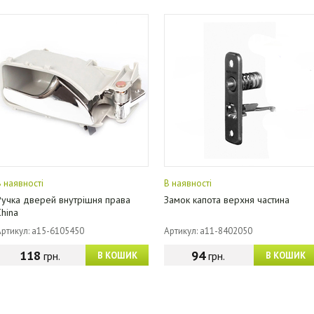
В наявності
В наявності
Ручка дверей внутрішня права
Замок капота верхня частина
China
Артикул: a15-6105450
Артикул: a11-8402050
118
94
грн.
грн.
В КОШИК
В КОШИК