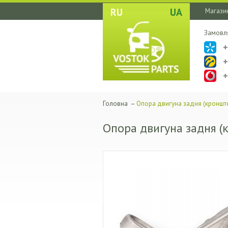
RU
UA
Магазин
Замовл
Головна
–
Опора двигуна задня (кроншт
Опора двигуна задня 