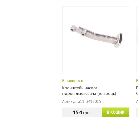
В наявності
Кронштейн насоса
гідропідсилювача (топірець)
Артикул: a11-3412015
154
грн.
В КОШИК