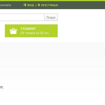
Контакти
ВХІД
/
РЕЄСТРАЦІЯ
Пошук
У КОШИКУ:
(
0
) товарів на (
0
) грн.
т.