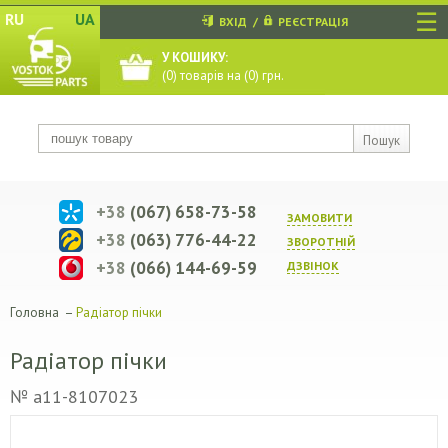
☰
RU
UA
ВХІД
/
РЕЄСТРАЦІЯ
У КОШИКУ:
(
0
) товарів на (
0
) грн.
Пошук
+38
(067) 658-73-58
ЗАМОВИТИ
+38
(063) 776-44-22
ЗВОРОТНIЙ
+38
(066) 144-69-59
ДЗВIНОК
Головна
–
Радіатор пічки
Радіатор пічки
№ a11-8107023