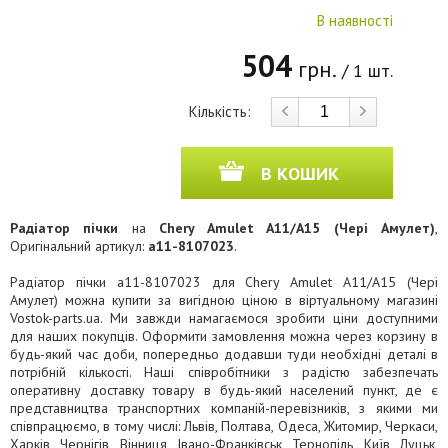
В наявності
504
грн.
/ 1 шт.
Кількість:
В КОШИК
Радіатор пічки
на
Chery Amulet A11/A15 (Чері Амулет)
,
Оригінальний артикул:
a11-8107023
.
Радіатор пічки a11-8107023 для Chery Amulet A11/A15 (Чері
Амулет) можна купити за вигідною ціною в віртуальному магазині
Vostok-parts.ua. Ми завжди намагаємося зробити ціни доступними
для наших покупців. Оформити замовлення можна через корзину в
будь-який час доби, попередньо додавши туди необхідні деталі в
потрібній кількості. Наші співробітники з радістю забезпечать
оперативну доставку товару в будь-який населений пункт, де є
представництва транспортних компаній-перевізників, з якими ми
співпрацюємо, в тому числі: Львів, Полтава, Одеса, Житомир, Черкаси,
Харків, Чернігів, Вінниця, Івано-Франківськ, Тернопіль, Київ, Луцьк,