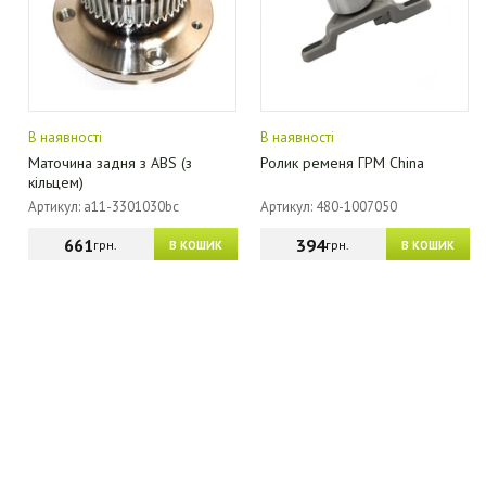
В наявності
В наявності
Маточина задня з ABS (з
Ролик ременя ГРМ China
кільцем)
Артикул: a11-3301030bc
Артикул: 480-1007050
661
394
грн.
грн.
В КОШИК
В КОШИК