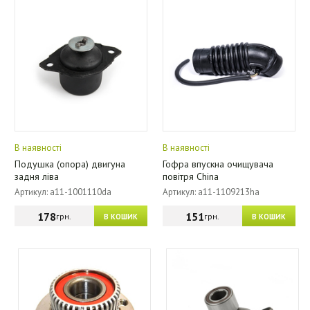
В наявності
В наявності
Подушка (опора) двигуна
Гофра впускна очищувача
задня ліва
повітря China
Артикул: a11-1001110da
Артикул: a11-1109213ha
178
151
грн.
грн.
В КОШИК
В КОШИК