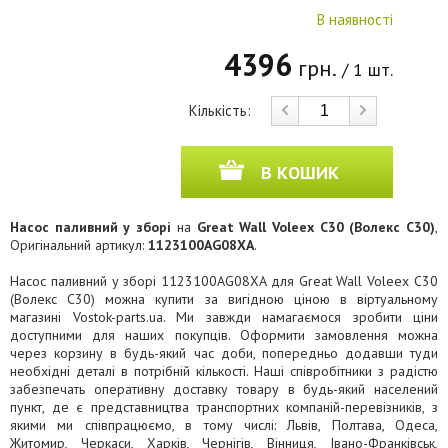
В наявності
4396
грн.
/ 1 шт.
Кількість:
В КОШИК
Насос паливний у зборі
на
Great Wall Voleex C30 (Волекс C30)
,
Оригінальний артикул:
1123100AG08XA
.
Насос паливний у зборі 1123100AG08XA для Great Wall Voleex C30
(Волекс C30) можна купити за вигідною ціною в віртуальному
магазині Vostok-parts.ua. Ми завжди намагаємося зробити ціни
доступними для наших покупців. Оформити замовлення можна
через корзину в будь-який час доби, попередньо додавши туди
необхідні деталі в потрібній кількості. Наші співробітники з радістю
забезпечать оперативну доставку товару в будь-який населений
пункт, де є представництва транспортних компаній-перевізників, з
якими ми співпрацюємо, в тому числі: Львів, Полтава, Одеса,
Житомир, Черкаси, Харків, Чернігів, Вінниця, Івано-Франківськ,