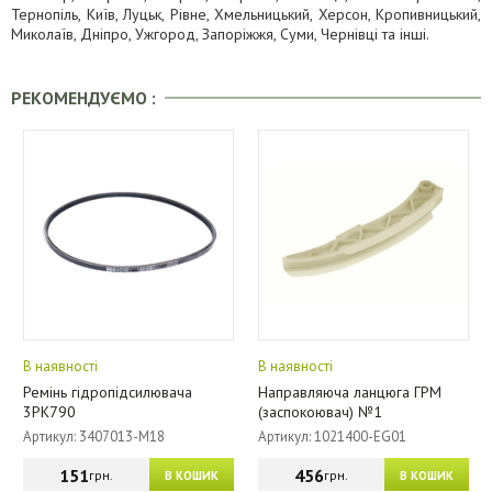
Тернопіль, Київ, Луцьк, Рівне, Хмельницький, Херсон, Кропивницький,
Миколаїв, Дніпро, Ужгород, Запоріжжя, Суми, Чернівці та інші.
РЕКОМЕНДУЄМО :
В наявності
В наявності
Ремінь гідропідсилювача
Направляюча ланцюга ГРМ
3PK790
(заспокоювач) №1
Артикул: 3407013-M18
Артикул: 1021400-EG01
151
456
грн.
грн.
В КОШИК
В КОШИК