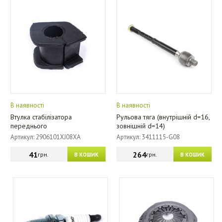
В наявності
В наявності
Втулка стабілізатора
Рульова тяга (внутрішній d=16,
переднього
зовнішній d=14)
Артикул: 2906101XJ08XA
Артикул: 3411115-G08
41
264
грн.
грн.
В КОШИК
В КОШИК