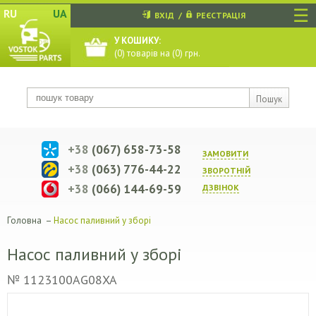
☰
RU
UA
ВХІД
/
РЕЄСТРАЦІЯ
У КОШИКУ:
(
0
) товарів на (
0
) грн.
Пошук
+38
(067) 658-73-58
ЗАМОВИТИ
+38
(063) 776-44-22
ЗВОРОТНIЙ
+38
(066) 144-69-59
ДЗВIНОК
Головна
–
Насос паливний у зборі
Насос паливний у зборі
№ 1123100AG08XA