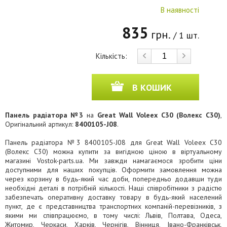
В наявності
835
грн.
/ 1 шт.
Кількість:
В КОШИК
Панель радіатора №3
на
Great Wall Voleex C30 (Волекс C30)
,
Оригінальний артикул:
8400105-J08
.
Панель радіатора №3 8400105-J08 для Great Wall Voleex C30
(Волекс C30) можна купити за вигідною ціною в віртуальному
магазині Vostok-parts.ua. Ми завжди намагаємося зробити ціни
доступними для наших покупців. Оформити замовлення можна
через корзину в будь-який час доби, попередньо додавши туди
необхідні деталі в потрібній кількості. Наші співробітники з радістю
забезпечать оперативну доставку товару в будь-який населений
пункт, де є представництва транспортних компаній-перевізників, з
якими ми співпрацюємо, в тому числі: Львів, Полтава, Одеса,
Житомир, Черкаси, Харків, Чернігів, Вінниця, Івано-Франківськ,