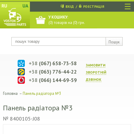
☰
RU
UA
ВХІД
/
РЕЄСТРАЦІЯ
У КОШИКУ:
(
0
) товарів на (
0
) грн.
Пошук
+38
(067) 658-73-58
ЗАМОВИТИ
+38
(063) 776-44-22
ЗВОРОТНIЙ
+38
(066) 144-69-59
ДЗВIНОК
Головна
–
Панель радіатора №3
Панель радіатора №3
№ 8400105-J08