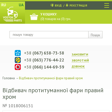
☰
RU
UA
ВХІД
/
РЕЄСТРАЦІЯ
У КОШИКУ:
(
0
) товарів на (
0
) грн.
Пошук
+38
(067) 658-73-58
ЗАМОВИТИ
+38
(063) 776-44-22
ЗВОРОТНIЙ
+38
(066) 144-69-59
ДЗВIНОК
Головна
–
Відбивач протитуманної фари правий хром
Відбивач протитуманної фари правий
хром
№ 1018006151