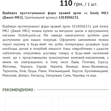
110
грн.
/ 1 шт.
Відбивач протитуманної фари правий хром
на
Geely MK2
(Джилі МК2)
, Оригінальний артикул:
1018006151
.
Відбивач протитуманної фари правий хром 1018006151 для Geely
MK2 (Джилі МК2) можна купити за вигідною ціною в віртуальному
магазині Vostok-parts.ua. Ми завжди намагаємося зробити ціни
доступними для наших покупців. Оформити замовлення можна
через корзину в будь-який час доби, попередньо додавши туди
необхідні деталі в потрібній кількості. Наші співробітники з радістю
забезпечать оперативну доставку товару в будь-який населений
пункт, де є представництва транспортних компаній-перевізників, з
якими ми співпрацюємо, в тому числі: Львів, Полтава, Одеса,
Житомир, Черкаси, Харків, Чернігів, Вінниця, Івано-Франківськ,
Тернопіль, Київ, Луцьк, Рівне, Хмельницький, Херсон, Кропивницький,
Миколаїв, Дніпро, Ужгород, Запоріжжя, Суми, Чернівці та інші.
РЕКОМЕНДУЄМО :