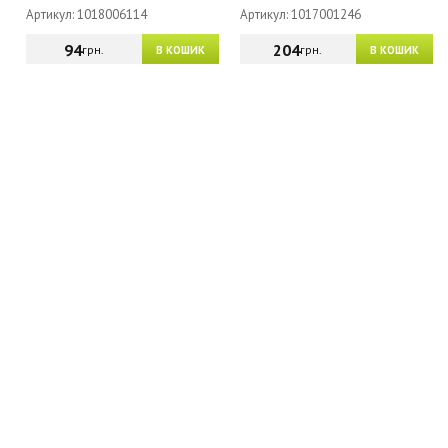
Артикул: 1018006114
Артикул: 1017001246
94
204
грн.
грн.
В КОШИК
В КОШИК
МАГАЗИН - КАТАЛОГ
ГУРТОВИКАМ