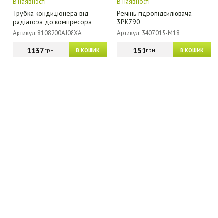
В наявності
В наявності
Трубка кондиціонера від
Ремінь гідропідсилювача
радіатора до компресора
3PK790
Артикул: 8108200AJ08XA
Артикул: 3407013-M18
1137
151
грн.
грн.
В КОШИК
В КОШИК
МАГАЗИН - КАТАЛОГ