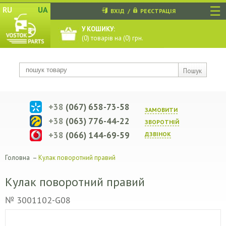
☰
RU
UA
ВХІД
/
РЕЄСТРАЦІЯ
У КОШИКУ:
(
0
) товарів на (
0
) грн.
Пошук
+38
(067) 658-73-58
ЗАМОВИТИ
+38
(063) 776-44-22
ЗВОРОТНIЙ
+38
(066) 144-69-59
ДЗВIНОК
Головна
–
Кулак поворотний правий
Кулак поворотний правий
№ 3001102-G08