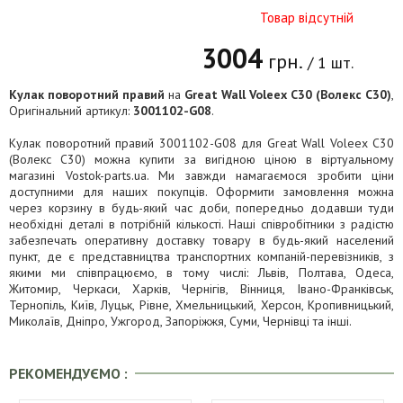
Товар відсутній
3004
грн.
/ 1 шт.
Кулак поворотний правий
на
Great Wall Voleex C30 (Волекс C30)
,
Оригінальний артикул:
3001102-G08
.
Кулак поворотний правий 3001102-G08 для Great Wall Voleex C30
(Волекс C30) можна купити за вигідною ціною в віртуальному
магазині Vostok-parts.ua. Ми завжди намагаємося зробити ціни
доступними для наших покупців. Оформити замовлення можна
через корзину в будь-який час доби, попередньо додавши туди
необхідні деталі в потрібній кількості. Наші співробітники з радістю
забезпечать оперативну доставку товару в будь-який населений
пункт, де є представництва транспортних компаній-перевізників, з
якими ми співпрацюємо, в тому числі: Львів, Полтава, Одеса,
Житомир, Черкаси, Харків, Чернігів, Вінниця, Івано-Франківськ,
Тернопіль, Київ, Луцьк, Рівне, Хмельницький, Херсон, Кропивницький,
Миколаїв, Дніпро, Ужгород, Запоріжжя, Суми, Чернівці та інші.
РЕКОМЕНДУЄМО :