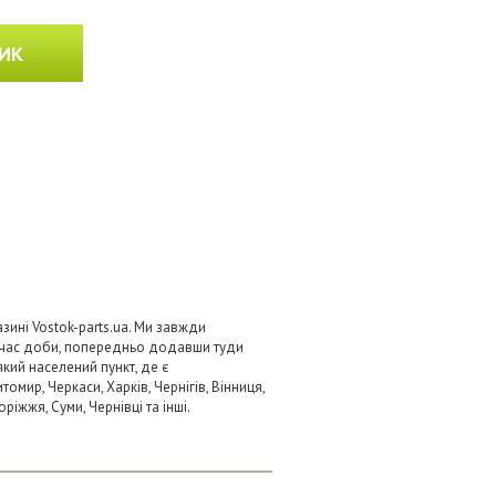
ИК
зині Vostok-parts.ua. Ми завжди
 час доби, попередньо додавши туди
який населений пункт, де є
омир, Черкаси, Харків, Чернігів, Вінниця,
ріжжя, Суми, Чернівці та інші.