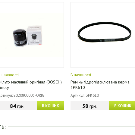
В наявності
В наявності
Фільтр масляний оригінал (BOSCH)
Ремінь гідропідсилювача керма
Geely
3PK610
Артикул: E020800005-ORIG
Артикул: 3PK610
84
58
грн.
грн.
В КОШИК
В КОШИК
ТЬ: