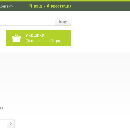
Контакти
ВХІД
/
РЕЄСТРАЦІЯ
Пошук
У КОШИКУ:
(
0
) товарів на (
0
) грн.
т.