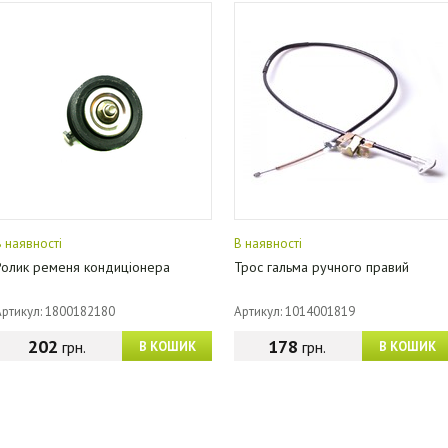
В наявності
В наявності
Ролик ременя кондиціонера
Трос гальма ручного правий
Артикул: 1800182180
Артикул: 1014001819
202
178
грн.
грн.
В КОШИК
В КОШИК