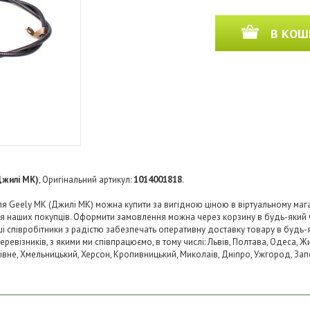
В КОШ
Джилі МК)
, Оригінальний артикул:
1014001818
.
я Geely MK (Джилі МК) можна купити за вигідною ціною в віртуальному мага
ля наших покупців. Оформити замовлення можна через корзину в будь-який
аші співробітники з радістю забезпечать оперативну доставку товару в будь-
візників, з якими ми співпрацюємо, в тому числі: Львів, Полтава, Одеса, Жит
 Рівне, Хмельницький, Херсон, Кропивницький, Миколаїв, Дніпро, Ужгород, Запо