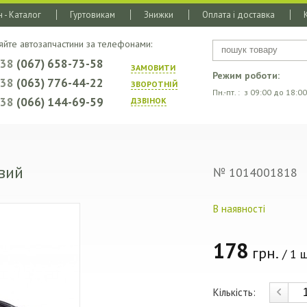
 - Каталог
Гуртовикам
Знижки
Оплата і доставка
яйте автозапчастини за телефонами:
+38
(067) 658-73-58
ЗАМОВИТИ
Режим роботи:
+38
(063) 776-44-22
ЗВОРОТНIЙ
Пн.-пт. : з 09:00 до 18:00
+38
(066) 144-69-59
ДЗВIНОК
івий
№ 1014001818
В наявності
178
грн.
/ 1 ш
Кількість: