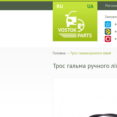
RU
UA
Магазин
Замовл
Головна
–
Трос гальма ручного лівий
Трос гальма ручного л