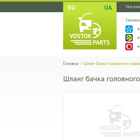
RU
UA
Магазин
Замовл
Головна
–
Шланг бачка головного гальм
Шланг бачка головного