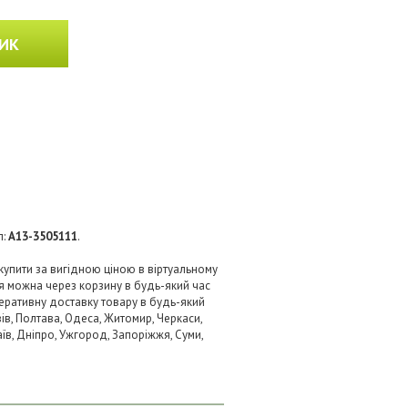
ИК
л:
A13-3505111
.
упити за вигідною ціною в віртуальному
я можна через корзину в будь-який час
перативну доставку товару в будь-який
ів, Полтава, Одеса, Житомир, Черкаси,
аїв, Дніпро, Ужгород, Запоріжжя, Суми,