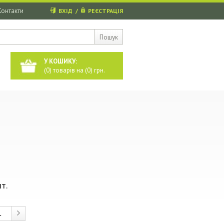
Контакти
ВХІД
/
РЕЄСТРАЦІЯ
Пошук
У КОШИКУ:
(
0
) товарів на (
0
) грн.
т.