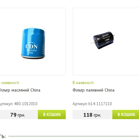
В наявності
В наявності
Фільтр масляний China
Фільтр паливний China
Артикул: 480-1012010
Артикул: b14-1117110
79
118
грн.
грн.
В КОШИК
В КОШИК
ТЬ: