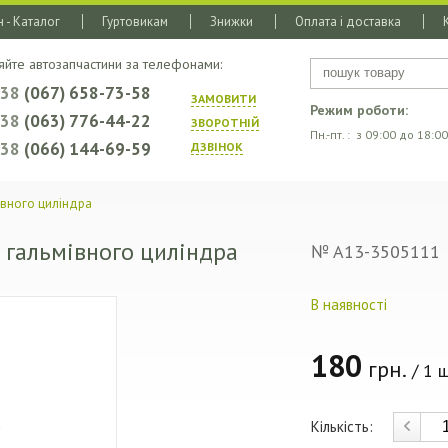
 - Каталог
Гуртовикам
Знижки
Оплата і доставка
яйте автозапчастини за телефонами:
+38
(067) 658-73-58
ЗАМОВИТИ
Режим роботи:
+38
(063) 776-44-22
ЗВОРОТНIЙ
Пн.-пт. : з 09:00 до 18:00
+38
(066) 144-69-59
ДЗВIНОК
івного циліндра
 гальмівного циліндра
№ A13-3505111
В наявності
180
грн.
/ 1 ш
Кількість: