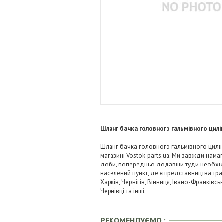
Шланг бачка головного гальмівного цил
Шланг бачка головного гальмівного цилін
магазині Vostok-parts.ua. Ми завжди нам
доби, попередньо додавши туди необхідні
населений пункт, де є представництва тра
Харків, Чернігів, Вінниця, Івано-Франківс
Чернівці та інші.
РЕКОМЕНДУЄМО :