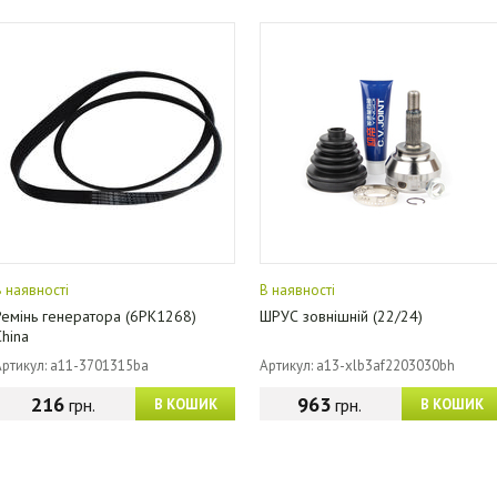
В наявності
В наявності
Ремінь генератора (6PK1268)
ШРУС зовнішній (22/24)
China
Артикул: a11-3701315ba
Артикул: a13-xlb3af2203030bh
216
963
грн.
грн.
В КОШИК
В КОШИК