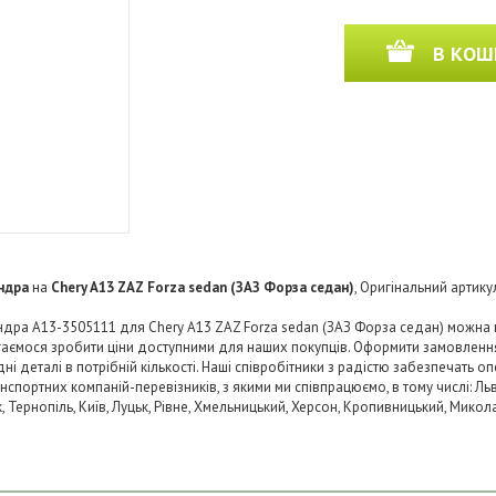
В КОШ
індра
на
Chery A13 ZAZ Forza sedan (ЗАЗ Форза седан)
, Оригінальний артику
дра A13-3505111 для Chery A13 ZAZ Forza sedan (ЗАЗ Форза седан) можна к
агаємося зробити ціни доступними для наших покупців. Оформити замовленн
 деталі в потрібній кількості. Наші співробітники з радістю забезпечать о
нспортних компаній-перевізників, з якими ми співпрацюємо, в тому числі: Льв
ьк, Тернопіль, Київ, Луцьк, Рівне, Хмельницький, Херсон, Кропивницький, Микол