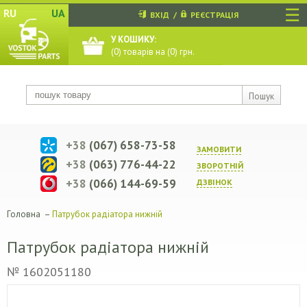
☰
RU
UA
ВХІД
/
РЕЄСТРАЦІЯ
У КОШИКУ:
(
0
) товарів на (
0
) грн.
Пошук
+38
(067) 658-73-58
ЗАМОВИТИ
+38
(063) 776-44-22
ЗВОРОТНIЙ
+38
(066) 144-69-59
ДЗВIНОК
Головна
–
Патрубок радіатора нижній
Патрубок радіатора нижній
№ 1602051180