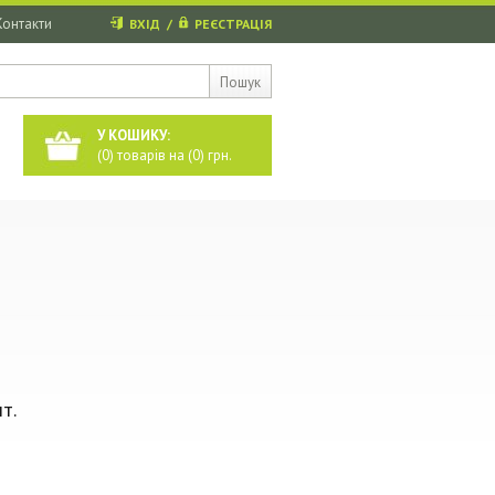
Контакти
ВХІД
/
РЕЄСТРАЦІЯ
Пошук
У КОШИКУ:
(
0
) товарів на (
0
) грн.
т.