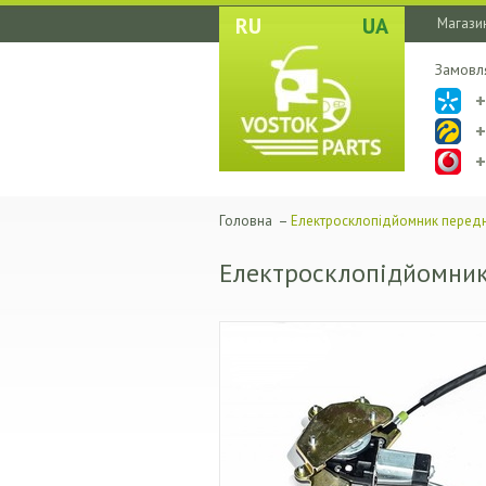
RU
UA
Магазин
Замовл
Головна
–
Електросклопідйомник передн
Електросклопідйомник