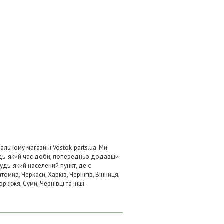
льному магазині Vostok-parts.ua. Ми
удь-який час доби, попередньо додавши
будь-який населений пункт, де є
омир, Черкаси, Харків, Чернігів, Вінниця,
ріжжя, Суми, Чернівці та інші.