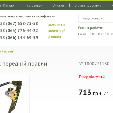
 - Каталог
Гуртовикам
Знижки
Оплата і доставка
яйте автозапчастини за телефонами:
+38
(067) 658-73-58
ЗАМОВИТИ
Режим роботи:
+38
(063) 776-44-22
ЗВОРОТНIЙ
Пн.-пт. : з 09:00 до 18:00
+38
(066) 144-69-59
ДЗВIНОК
ій правий
 передній правий
№ 1800271180
Товар відсутній
713
грн.
/ 1 ш