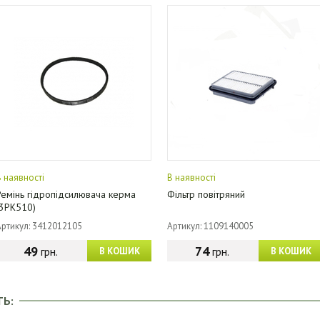
В наявності
В наявності
Ремінь гідропідсилювача керма
Фільтр повітряний
(3РК510)
Артикул: 3412012105
Артикул: 1109140005
49
74
грн.
грн.
В КОШИК
В КОШИК
ТЬ: