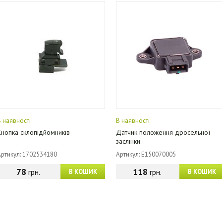
В наявності
В наявності
Кнопка склопідйомників
Датчик положення дросельної
заслінки
Артикул: 1702534180
Артикул: E150070005
78
118
грн.
грн.
В КОШИК
В КОШИК