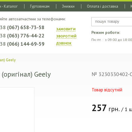
 - Каталог
Гуртовикам
Знижки
Оплата і доставка
яйте автозапчастини за телефонами:
+38
(067) 658-73-58
ЗАМОВИТИ
Режим роботи:
+38
(063) 776-44-22
ЗВОРОТНIЙ
Пн.-пт. : з 09:00 до 18:00
+38
(066) 144-69-59
ДЗВIНОК
ал) Geely
(оригінал) Geely
№ 3230330402-
Товар відсутній
257
грн.
/ 1 ш