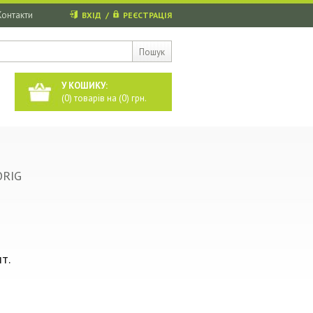
Контакти
ВХІД
/
РЕЄСТРАЦІЯ
Пошук
У КОШИКУ:
(
0
) товарів на (
0
) грн.
ORIG
т.