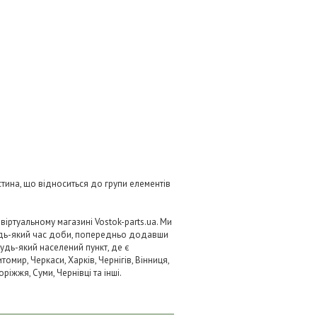
стина, що відноситься до групи елементів
іртуальному магазині Vostok-parts.ua. Ми
удь-який час доби, попередньо додавши
будь-який населений пункт, де є
омир, Черкаси, Харків, Чернігів, Вінниця,
ріжжя, Суми, Чернівці та інші.