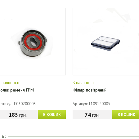
В наявності
В наявності
Ролик ременя ГРМ
Фільтр повітряний
Артикул: E030200005
Артикул: 1109140005
185
74
грн.
грн.
В КОШИК
В КОШИК
ТЬ: