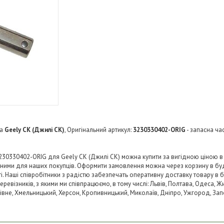
а
Geely CK (Джилі СК)
, Оригінальний артикул:
3230330402-ORIG
- запасна ча
230330402-ORIG для Geely CK (Джилі СК) можна купити за вигідною ціною в в
пними для наших покупців. Оформити замовлення можна через корзину в б
ті. Наші співробітники з радістю забезпечать оперативну доставку товару в 
візників, з якими ми співпрацюємо, в тому числі: Львів, Полтава, Одеса, Жит
 Рівне, Хмельницький, Херсон, Кропивницький, Миколаїв, Дніпро, Ужгород, Запо