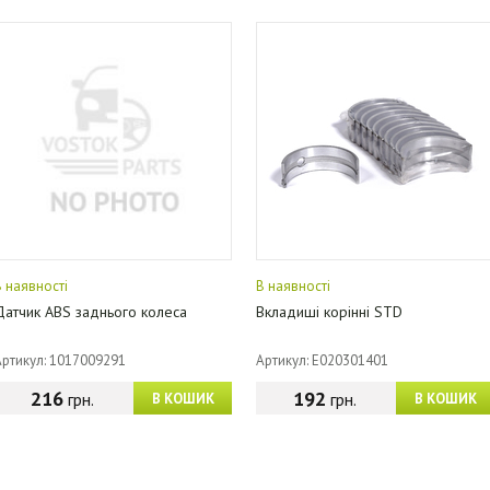
В наявності
В наявності
Датчик ABS заднього колеса
Вкладиші корінні STD
Артикул: 1017009291
Артикул: E020301401
216
192
грн.
грн.
В КОШИК
В КОШИК