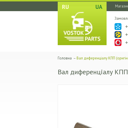
RU
UA
Магазин
Замовл
Головна
–
Вал диференціалу КПП (оригін
Вал диференціалу КПП 