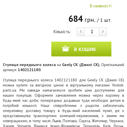
В наявності
684
грн.
/ 1 шт.
Кількість:
В КОШИК
Ступиця переднього колеса
на
Geely CK (Джилі СК)
, Оригінальний
артикул:
1402121180
.
Ступиця переднього колеса 1402121180 для Geely CK (Джилі СК)
можна купити за вигідною ціною в віртуальному магазині Vostok-
parts.ua. Ми завжди намагаємося зробити ціни доступними для
наших покупців. Оформити замовлення можна через корзину в
будь-який час доби, попередньо додавши туди необхідні деталі в
потрібній кількості. Наші співробітники з радістю забезпечать
оперативну доставку товару в будь-який населений пункт, де є
представництва транспортних компаній-перевізників, з якими ми
співпрацюємо, в тому числі: Львів, Полтава, Одеса, Житомир, Черкаси,
Харків, Чернігів, Вінниця, Івано-Франківськ, Тернопіль, Київ, Луцьк,