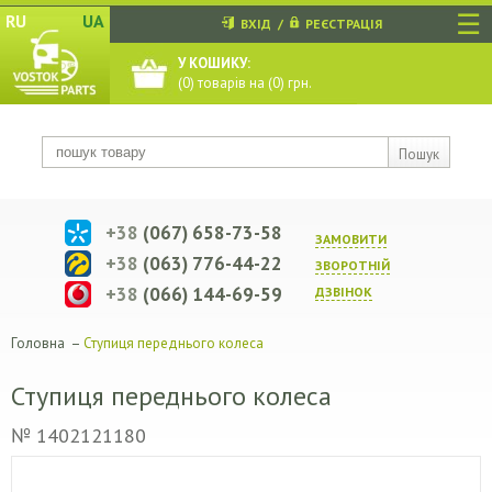
☰
RU
UA
ВХІД
/
РЕЄСТРАЦІЯ
У КОШИКУ:
(
0
) товарів на (
0
) грн.
Пошук
+38
(067) 658-73-58
ЗАМОВИТИ
+38
(063) 776-44-22
ЗВОРОТНIЙ
+38
(066) 144-69-59
ДЗВIНОК
Головна
–
Ступиця переднього колеса
Ступиця переднього колеса
№ 1402121180