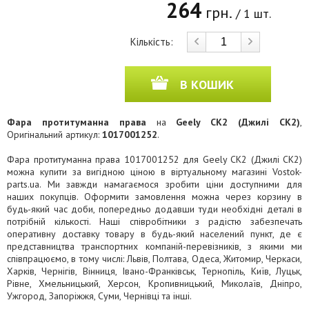
264
грн.
/ 1 шт.
Кількість:
В КОШИК
Фара протитуманна права
на
Geely CK2 (Джилі СК2)
,
Оригінальний артикул:
1017001252
.
Фара протитуманна права 1017001252 для Geely CK2 (Джилі СК2)
можна купити за вигідною ціною в віртуальному магазині Vostok-
parts.ua. Ми завжди намагаємося зробити ціни доступними для
наших покупців. Оформити замовлення можна через корзину в
будь-який час доби, попередньо додавши туди необхідні деталі в
потрібній кількості. Наші співробітники з радістю забезпечать
оперативну доставку товару в будь-який населений пункт, де є
представництва транспортних компаній-перевізників, з якими ми
співпрацюємо, в тому числі: Львів, Полтава, Одеса, Житомир, Черкаси,
Харків, Чернігів, Вінниця, Івано-Франківськ, Тернопіль, Київ, Луцьк,
Рівне, Хмельницький, Херсон, Кропивницький, Миколаїв, Дніпро,
Ужгород, Запоріжжя, Суми, Чернівці та інші.