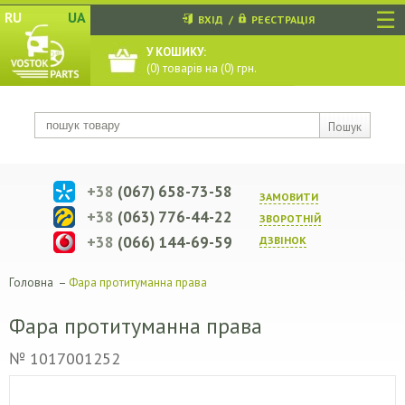
☰
RU
UA
ВХІД
/
РЕЄСТРАЦІЯ
У КОШИКУ:
(
0
) товарів на (
0
) грн.
Пошук
+38
(067) 658-73-58
ЗАМОВИТИ
+38
(063) 776-44-22
ЗВОРОТНIЙ
+38
(066) 144-69-59
ДЗВIНОК
Головна
–
Фара протитуманна права
Фара протитуманна права
№ 1017001252