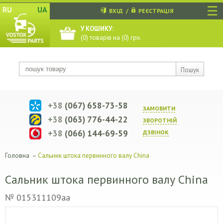
☰
RU
UA
ВХІД
/
РЕЄСТРАЦІЯ
У КОШИКУ:
(
0
) товарів на (
0
) грн.
Пошук
+38
(067) 658-73-58
ЗАМОВИТИ
+38
(063) 776-44-22
ЗВОРОТНIЙ
+38
(066) 144-69-59
ДЗВIНОК
Головна
–
Сальник штока первинного валу China
Сальник штока первинного валу China
№ 015311109aa