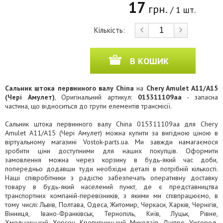
17
грн.
/ 1 шт.
Кількість:
В КОШИК
Сальник штока первинного валу China
на
Chery Amulet A11/A15
(Чері Амулет)
, Оригінальний артикул:
015311109aa
- запасна
частина, що відноситься до групи елементів трансмісії.
Сальник штока первинного валу China 015311109aa для Chery
Amulet A11/A15 (Чері Амулет) можна купити за вигідною ціною в
віртуальному магазині Vostok-parts.ua. Ми завжди намагаємося
зробити ціни доступними для наших покупців. Оформити
замовлення можна через корзину в будь-який час доби,
попередньо додавши туди необхідні деталі в потрібній кількості.
Наші співробітники з радістю забезпечать оперативну доставку
товару в будь-який населений пункт, де є представництва
транспортних компаній-перевізників, з якими ми співпрацюємо, в
тому числі: Львів, Полтава, Одеса, Житомир, Черкаси, Харків, Чернігів,
Вінниця, Івано-Франківськ, Тернопіль, Київ, Луцьк, Рівне,
Хмельницький, Херсон, Кропивницький, Миколаїв, Дніпро, Ужгород,