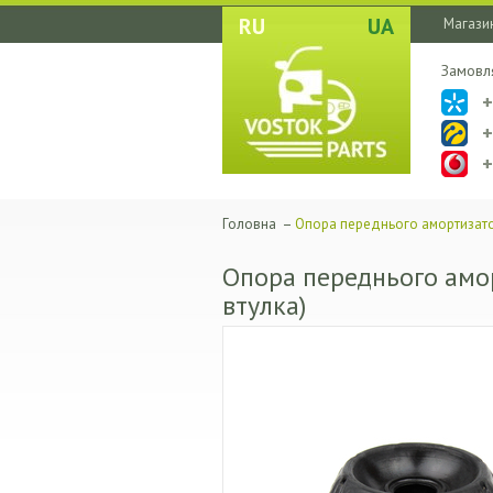
RU
UA
Магазин
Замовл
Головна
–
Опора переднього амортизато
Опора переднього амо
втулка)