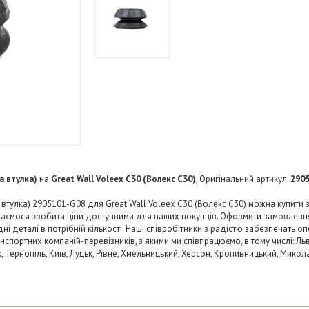
а втулка)
на
Great Wall Voleex C30 (Волекс C30)
, Оригінальний артикул:
290
тулка) 2905101-G08 для Great Wall Voleex C30 (Волекс C30) можна купити 
агаємося зробити ціни доступними для наших покупців. Оформити замовленн
 деталі в потрібній кількості. Наші співробітники з радістю забезпечать о
нспортних компаній-перевізників, з якими ми співпрацюємо, в тому числі: Льв
ьк, Тернопіль, Київ, Луцьк, Рівне, Хмельницький, Херсон, Кропивницький, Микол