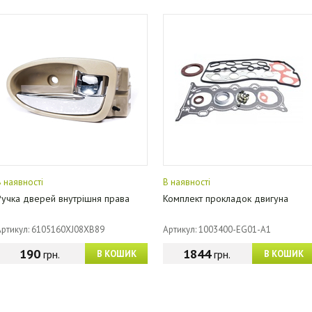
В наявності
В наявності
Ручка дверей внутрішня права
Комплект прокладок двигуна
Артикул: 6105160XJ08XB89
Артикул: 1003400-EG01-A1
190
1844
грн.
грн.
В КОШИК
В КОШИК