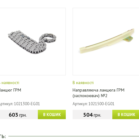
В наявності
В наявності
Ланцюг ГРМ
Направляюча ланцюга ГРМ
(заспокоювач) №2
Артикул: 1021300-EG01
Артикул: 1021500-EG01
603
504
грн.
грн.
В КОШИК
В КОШИК
ТЬ: