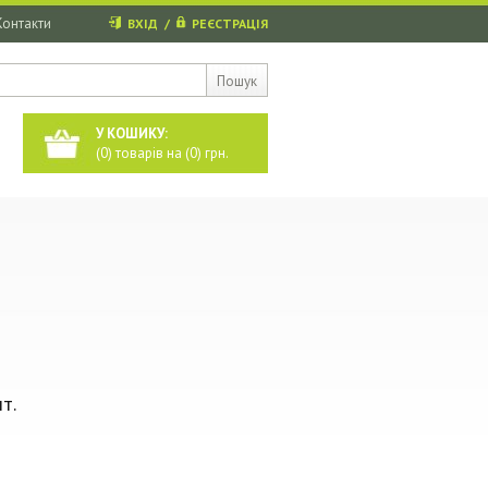
Контакти
ВХІД
/
РЕЄСТРАЦІЯ
Пошук
У КОШИКУ:
(
0
) товарів на (
0
) грн.
т.