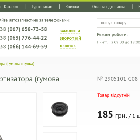
 - Каталог
Гуртовикам
Знижки
Оплата і доставка
яйте автозапчастини за телефонами:
+38
(067) 658-73-58
ЗАМОВИТИ
Режим роботи:
+38
(063) 776-44-22
ЗВОРОТНIЙ
Пн.-пт. : з 09:00 до 18:00
+38
(066) 144-69-59
ДЗВIНОК
ра (гумова втулка)
ртизатора (гумова
№ 2905101-G08
Товар відсутній
185
грн.
/ 1 ш