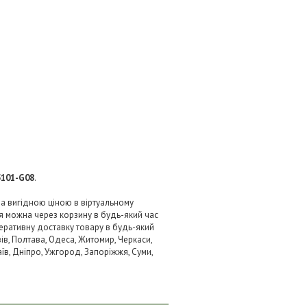
5101-G08
.
за вигідною ціною в віртуальному
я можна через корзину в будь-який час
перативну доставку товару в будь-який
ів, Полтава, Одеса, Житомир, Черкаси,
аїв, Дніпро, Ужгород, Запоріжжя, Суми,