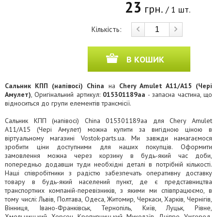
23
грн.
/ 1 шт.
Кількість:
В КОШИК
Сальник КПП (напівосі) China
на
Chery Amulet A11/A15 (Чері
Амулет)
, Оригінальний артикул:
015301189aa
- запасна частина, що
відноситься до групи елементів трансмісії.
Сальник КПП (напівосі) China 015301189aa для Chery Amulet
A11/A15 (Чері Амулет) можна купити за вигідною ціною в
віртуальному магазині Vostok-parts.ua. Ми завжди намагаємося
зробити ціни доступними для наших покупців. Оформити
замовлення можна через корзину в будь-який час доби,
попередньо додавши туди необхідні деталі в потрібній кількості.
Наші співробітники з радістю забезпечать оперативну доставку
товару в будь-який населений пункт, де є представництва
транспортних компаній-перевізників, з якими ми співпрацюємо, в
тому числі: Львів, Полтава, Одеса, Житомир, Черкаси, Харків, Чернігів,
Вінниця, Івано-Франківськ, Тернопіль, Київ, Луцьк, Рівне,
Хмельницький, Херсон, Кропивницький, Миколаїв, Дніпро, Ужгород,