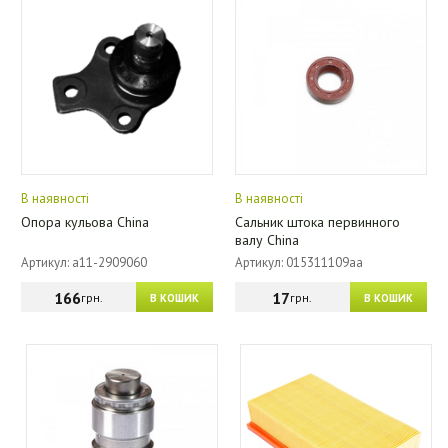
В наявності
В наявності
Опора кульова China
Сальник штока первинного
валу China
Артикул: a11-2909060
Артикул: 015311109aa
166
17
грн.
грн.
В КОШИК
В КОШИК