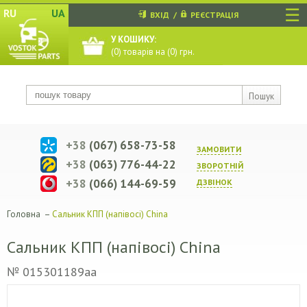
☰
RU
UA
ВХІД
/
РЕЄСТРАЦІЯ
У КОШИКУ:
(
0
) товарів на (
0
) грн.
Пошук
+38
(067) 658-73-58
ЗАМОВИТИ
+38
(063) 776-44-22
ЗВОРОТНIЙ
+38
(066) 144-69-59
ДЗВIНОК
Головна
–
Сальник КПП (напівосі) China
Сальник КПП (напівосі) China
№ 015301189aa