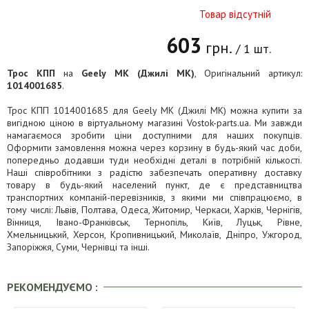
Товар відсутній
603
грн.
/ 1 шт.
Трос КПП
на
Geely MK (Джилі МК)
, Оригінальний артикул:
1014001685
.
Трос КПП 1014001685 для Geely MK (Джилі МК) можна купити за
вигідною ціною в віртуальному магазині Vostok-parts.ua. Ми завжди
намагаємося зробити ціни доступними для наших покупців.
Оформити замовлення можна через корзину в будь-який час доби,
попередньо додавши туди необхідні деталі в потрібній кількості.
Наші співробітники з радістю забезпечать оперативну доставку
товару в будь-який населений пункт, де є представництва
транспортних компаній-перевізників, з якими ми співпрацюємо, в
тому числі: Львів, Полтава, Одеса, Житомир, Черкаси, Харків, Чернігів,
Вінниця, Івано-Франківськ, Тернопіль, Київ, Луцьк, Рівне,
Хмельницький, Херсон, Кропивницький, Миколаїв, Дніпро, Ужгород,
Запоріжжя, Суми, Чернівці та інші.
РЕКОМЕНДУЄМО :