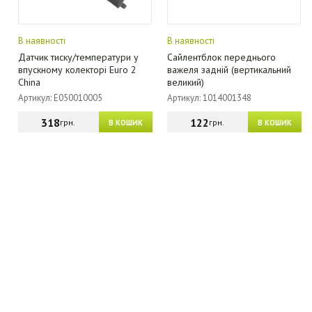
В наявності
В наявності
Датчик тиску/температури у
Сайлентблок переднього
впускному колекторі Euro 2
важеля задній (вертикальний
China
великий)
Артикул: E050010005
Артикул: 1014001348
318
122
грн.
грн.
В КОШИК
В КОШИК