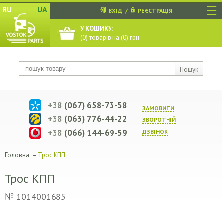
☰
RU
UA
ВХІД
/
РЕЄСТРАЦІЯ
У КОШИКУ:
(
0
) товарів на (
0
) грн.
Пошук
+38
(067) 658-73-58
ЗАМОВИТИ
+38
(063) 776-44-22
ЗВОРОТНIЙ
+38
(066) 144-69-59
ДЗВIНОК
Головна
–
Трос КПП
Трос КПП
№ 1014001685