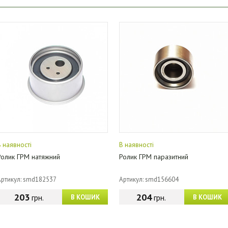
В наявності
В наявності
Ролик ГРМ натяжний
Ролик ГРМ паразитний
Артикул: smd182537
Артикул: smd156604
203
204
грн.
грн.
В КОШИК
В КОШИК