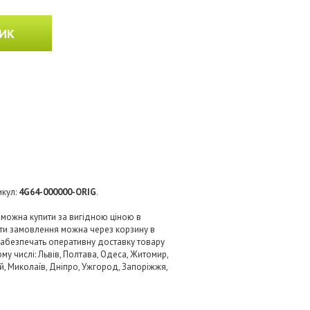
ИК
икул:
4G64-000000-ORIG
.
 можна купити за вигідною ціною в
ити замовлення можна через корзину в
 забезпечать оперативну доставку товару
му числі: Львів, Полтава, Одеса, Житомир,
кий, Миколаїв, Дніпро, Ужгород, Запоріжжя,