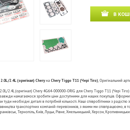
В КОШ
.0L/2.4L (оригінал) Chery
на
Chery Tiggo T11 (Чері Тіго)
, Оригінальний арт
0L/2.4L (оригінал) Chery 4G64-000000-ORIG для Chery Tiggo T11 (Чері Тіго)
Ми завжди намагаємося зробити ціни доступними для наших покупців. Оформ
туди необхідні деталі в потрібній кількості. Наші співробітники з радістю
авництва транспортних компаній-перевізників, з якими ми співпрацюємо, в то
-Франківськ, Тернопіль, Київ, Луцьк, Рівне, Хмельницький, Херсон, Кропивниць