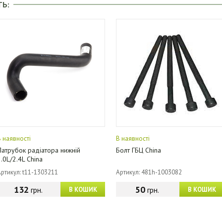
ТЬ:
В наявності
В наявності
Патрубок радіатора нижній
Болт ГБЦ China
2.0L/2.4L China
Артикул: t11-1303211
Артикул: 481h-1003082
132
50
грн.
грн.
В КОШИК
В КОШИК