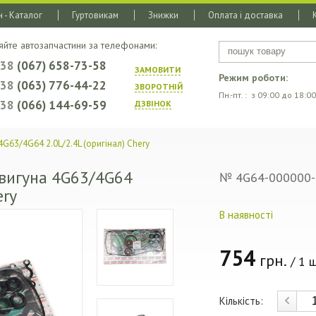
 - Каталог
Гуртовикам
Знижки
Оплата і доставка
яйте автозапчастини за телефонами:
+38
(067) 658-73-58
ЗАМОВИТИ
Режим роботи:
+38
(063) 776-44-22
ЗВОРОТНIЙ
Пн.-пт. : з 09:00 до 18:00
+38
(066) 144-69-59
ДЗВIНОК
G63/4G64 2.0L/2.4L (оригінал) Chery
вигуна 4G63/4G64
№ 4G64-000000-
ery
В наявності
754
грн.
/ 1 ш
Кількість: