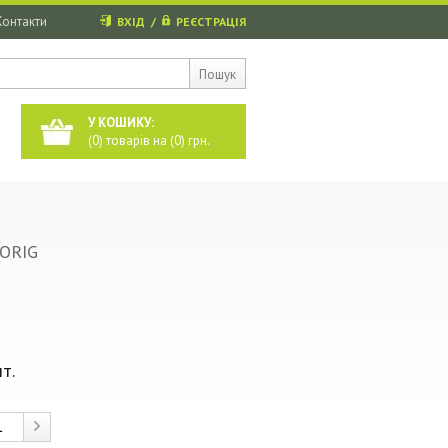
Контакти
ВХІД
/
РЕЄСТРАЦІЯ
Пошук
У КОШИКУ:
(
0
) товарів на (
0
) грн.
ORIG
т.