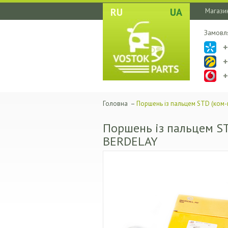
RU
UA
Магазин
Замовл
Головна
–
Поршень із пальцем STD (ком-к
Поршень із пальцем STD
BERDELAY