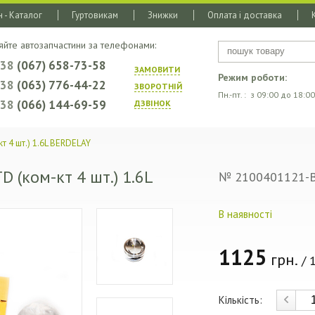
 - Каталог
Гуртовикам
Знижки
Оплата і доставка
яйте автозапчастини за телефонами:
+38
(067) 658-73-58
ЗАМОВИТИ
Режим роботи:
+38
(063) 776-44-22
ЗВОРОТНIЙ
Пн.-пт. : з 09:00 до 18:00
+38
(066) 144-69-59
ДЗВIНОК
т 4 шт.) 1.6L BERDELAY
 (ком-кт 4 шт.) 1.6L
№ 2100401121-
В наявності
1125
грн.
/ 1
Кількість: