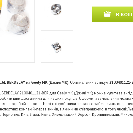
В КОШ
 1.6L BERDELAY
на
Geely MK (Джилі МК)
, Оригінальний артикул:
2100401121-
.6L BERDELAY 2100401121-BER для Geely MK (Джилі МК) можна купити за вигі
 зробити ціни доступними для наших покупців. Оформити замовлення можна 
і в потрібній кількості. Наші співробітники з радістю забезпечать операти
нспортних компаній-перевізників, з якими ми співпрацюємо, в тому числі: Льв
ьк, Тернопіль, Київ, Луцьк, Рівне, Хмельницький, Херсон, Кропивницький, Микол