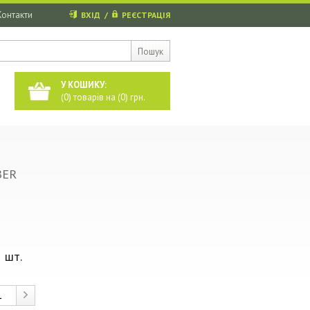
Контакти
ВХІД
/
РЕЄСТРАЦІЯ
Пошук
У КОШИКУ:
(
0
) товарів на (
0
) грн.
BER
 шт.