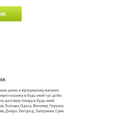
ИК
BER
.
дною ціною в віртуальному магазині
через корзину в будь-який час доби,
вну доставку товару в будь-який
ів, Полтава, Одеса, Житомир, Черкаси,
аїв, Дніпро, Ужгород, Запоріжжя, Суми,