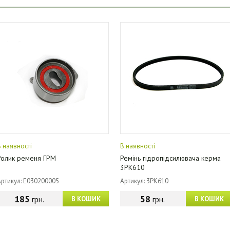
В наявності
В наявності
Ролик ременя ГРМ
Ремінь гідропідсилювача керма
3PK610
Артикул: E030200005
Артикул: 3PK610
185
58
грн.
грн.
В КОШИК
В КОШИК