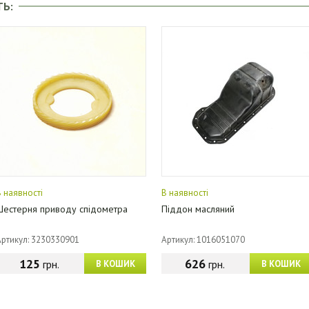
ТЬ:
В наявності
В наявності
Шестерня приводу спідометра
Піддон масляний
Артикул: 3230330901
Артикул: 1016051070
125
626
грн.
грн.
В КОШИК
В КОШИК