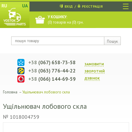
☰
RU
UA
ВХІД
/
РЕЄСТРАЦІЯ
У КОШИКУ:
(
0
) товарів на (
0
) грн.
Пошук
+38
(067) 658-73-58
ЗАМОВИТИ
+38
(063) 776-44-22
ЗВОРОТНIЙ
+38
(066) 144-69-59
ДЗВIНОК
Головна
–
Ущільнювач лобового скла
Ущільнювач лобового скла
№ 1018004759