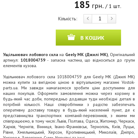
185
грн.
/ 1 шт.
Кількість:
В КОШИК
Ущільнювач лобового скла
на
Geely MK (Джилі МК)
, Оригінальний
артикул:
1018004759
- запасна частина, що відноситься до групи
елементів кузова.
Ущільнювач лобового скла 1018004759 для Geely MK (Джилі МК)
можна купити за вигідною ціною в віртуальному магазині Vostok-
parts.ua. Ми завжди намагаємося зробити ціни доступними для
наших покупців. Оформити замовлення можна через корзину в
будь-який час доби, попередньо додавши туди необхідні деталі в
потрібній кількості. Наші співробітники з радістю забезпечать
оперативну доставку товару в будь-який населений пункт, де є
представництва транспортних компаній-перевізників, з якими ми
співпрацюємо, в тому числі: Львів, Полтава, Одеса, Житомир, Черкаси,
Харків, Чернігів, Вінниця, Івано-Франківськ, Тернопіль, Київ, Луцьк,
Рівне, Хмельницький, Херсон, Кропивницький, Миколаїв, Дніпро,
Ужгород, Запоріжжя, Суми, Чернівці та інші.