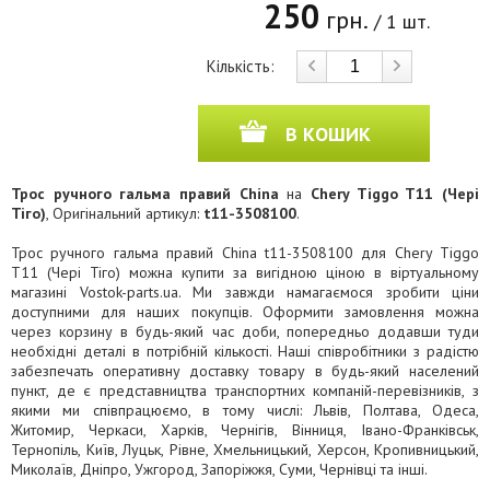
250
грн.
/ 1 шт.
Кількість:
В КОШИК
Трос ручного гальма правий China
на
Chery Tiggo T11 (Чері
Тіго)
, Оригінальний артикул:
t11-3508100
.
Трос ручного гальма правий China t11-3508100 для Chery Tiggo
T11 (Чері Тіго) можна купити за вигідною ціною в віртуальному
магазині Vostok-parts.ua. Ми завжди намагаємося зробити ціни
доступними для наших покупців. Оформити замовлення можна
через корзину в будь-який час доби, попередньо додавши туди
необхідні деталі в потрібній кількості. Наші співробітники з радістю
забезпечать оперативну доставку товару в будь-який населений
пункт, де є представництва транспортних компаній-перевізників, з
якими ми співпрацюємо, в тому числі: Львів, Полтава, Одеса,
Житомир, Черкаси, Харків, Чернігів, Вінниця, Івано-Франківськ,
Тернопіль, Київ, Луцьк, Рівне, Хмельницький, Херсон, Кропивницький,
Миколаїв, Дніпро, Ужгород, Запоріжжя, Суми, Чернівці та інші.