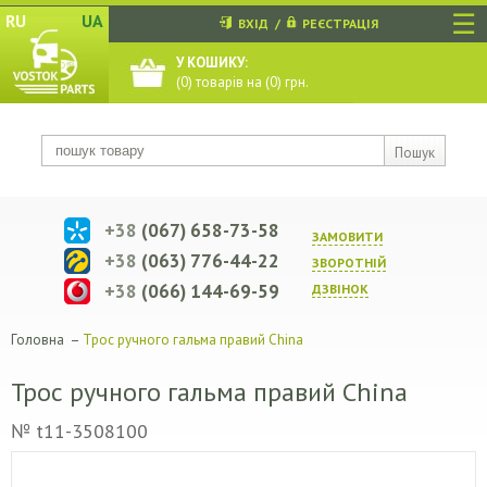
☰
RU
UA
ВХІД
/
РЕЄСТРАЦІЯ
У КОШИКУ:
(
0
) товарів на (
0
) грн.
Пошук
+38
(067) 658-73-58
ЗАМОВИТИ
+38
(063) 776-44-22
ЗВОРОТНIЙ
+38
(066) 144-69-59
ДЗВIНОК
Головна
–
Трос ручного гальма правий China
Трос ручного гальма правий China
№ t11-3508100