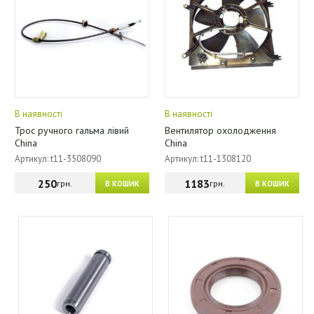
В наявності
В наявності
Трос ручного гальма лівий
Вентилятор охолодження
China
China
Артикул: t11-3508090
Артикул: t11-1308120
250
1183
грн.
грн.
В КОШИК
В КОШИК