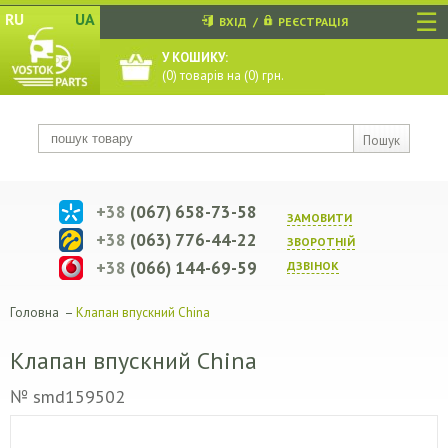
☰
RU
UA
ВХІД
/
РЕЄСТРАЦІЯ
У КОШИКУ:
(
0
) товарів на (
0
) грн.
Пошук
+38
(067) 658-73-58
ЗАМОВИТИ
+38
(063) 776-44-22
ЗВОРОТНIЙ
+38
(066) 144-69-59
ДЗВIНОК
Головна
–
Клапан впускний China
Клапан впускний China
№ smd159502