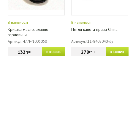
В наявності
В наявності
Кришка маслозаливної
Петля капота права China
горловини
Артикул: 477F-1003050
Артикул: t11-8402040-dy
132
278
грн.
грн.
В КОШИК
В КОШИК