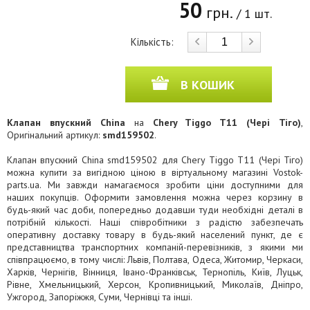
50
грн.
/ 1 шт.
Кількість:
В КОШИК
Клапан впускний China
на
Chery Tiggo T11 (Чері Тіго)
,
Оригінальний артикул:
smd159502
.
Клапан впускний China smd159502 для Chery Tiggo T11 (Чері Тіго)
можна купити за вигідною ціною в віртуальному магазині Vostok-
parts.ua. Ми завжди намагаємося зробити ціни доступними для
наших покупців. Оформити замовлення можна через корзину в
будь-який час доби, попередньо додавши туди необхідні деталі в
потрібній кількості. Наші співробітники з радістю забезпечать
оперативну доставку товару в будь-який населений пункт, де є
представництва транспортних компаній-перевізників, з якими ми
співпрацюємо, в тому числі: Львів, Полтава, Одеса, Житомир, Черкаси,
Харків, Чернігів, Вінниця, Івано-Франківськ, Тернопіль, Київ, Луцьк,
Рівне, Хмельницький, Херсон, Кропивницький, Миколаїв, Дніпро,
Ужгород, Запоріжжя, Суми, Чернівці та інші.