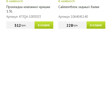
В наявності
В наявності
Прокладка клапанної кришки
Сайлентблок задньої балки
1.5L
Артикул: 473QA-1003023
Артикул: 1064041140
312
228
грн.
грн.
В КОШИК
В КОШИК
МАГАЗИН - КАТАЛОГ