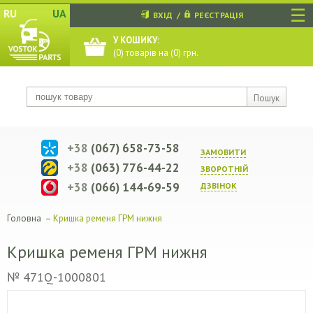
☰
RU
UA
ВХІД
/
РЕЄСТРАЦІЯ
У КОШИКУ:
(
0
) товарів на (
0
) грн.
Пошук
+38
(067) 658-73-58
ЗАМОВИТИ
+38
(063) 776-44-22
ЗВОРОТНIЙ
+38
(066) 144-69-59
ДЗВIНОК
Головна
–
Кришка ременя ГРМ нижня
Кришка ременя ГРМ нижня
№ 471Q-1000801