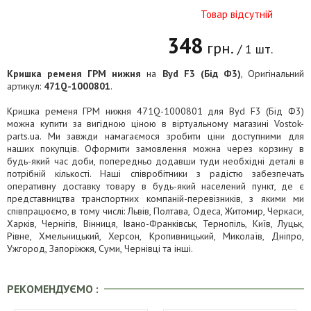
Товар відсутній
348
грн.
/ 1 шт.
Кришка ременя ГРМ нижня
на
Byd F3 (Бід Ф3)
, Оригінальний
артикул:
471Q-1000801
.
Кришка ременя ГРМ нижня 471Q-1000801 для Byd F3 (Бід Ф3)
можна купити за вигідною ціною в віртуальному магазині Vostok-
parts.ua. Ми завжди намагаємося зробити ціни доступними для
наших покупців. Оформити замовлення можна через корзину в
будь-який час доби, попередньо додавши туди необхідні деталі в
потрібній кількості. Наші співробітники з радістю забезпечать
оперативну доставку товару в будь-який населений пункт, де є
представництва транспортних компаній-перевізників, з якими ми
співпрацюємо, в тому числі: Львів, Полтава, Одеса, Житомир, Черкаси,
Харків, Чернігів, Вінниця, Івано-Франківськ, Тернопіль, Київ, Луцьк,
Рівне, Хмельницький, Херсон, Кропивницький, Миколаїв, Дніпро,
Ужгород, Запоріжжя, Суми, Чернівці та інші.
РЕКОМЕНДУЄМО :